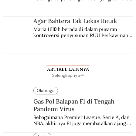
persaingan kekuasaan. Dia memilih 
merantau ke Jawa dan menjadi pemuka 
agama Islam. Anaknya mengikuti jejaknya.
Agar Bahtera Tak Lekas Retak
Maria Ullfah berada di dalam pusaran 
kontroversi penyusunan RUU Perkawinan. 
Berbuah manis walau penuh kompromi.
ARTIKEL LAINNYA
Selengkapnya
Olahraga
Gas Pol Balapan F1 di Tengah
Pandemi Virus
Sebagaimana Premier League, Serie A, dan 
NBA, akhirnya F1 juga membatalkan ajang 
balapannya. Menghindari pengalaman 
enam dekade lampau.