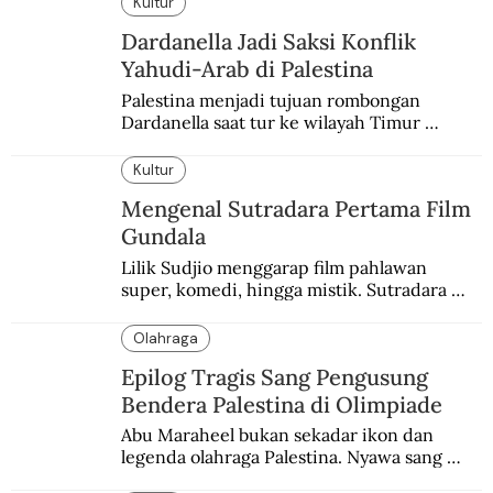
Kultur
Dardanella Jadi Saksi Konflik
Yahudi-Arab di Palestina
Palestina menjadi tujuan rombongan 
Dardanella saat tur ke wilayah Timur 
Tengah. Di sana mereka menjadi saksi 
ketegangan antara orang Yahudi dan 
Kultur
penduduk Arab.
Mengenal Sutradara Pertama Film
Gundala
Lilik Sudjio menggarap film pahlawan 
super, komedi, hingga mistik. Sutradara 
terbaik yang kurang dilirik.
Olahraga
Epilog Tragis Sang Pengusung
Bendera Palestina di Olimpiade
Abu Maraheel bukan sekadar ikon dan 
legenda olahraga Palestina. Nyawa sang 
Olimpian tak tertolong setelah Israel 