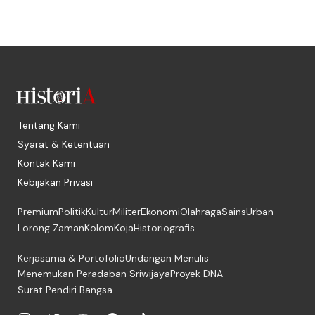
Tentang Kami
Syarat & Ketentuan
Kontak Kami
Kebijakan Privasi
Premium
Politik
Kultur
Militer
Ekonomi
Olahraga
Sains
Urban
Lorong Zaman
Kolom
Koja
Historiografis
Kerjasama & Portofolio
Undangan Menulis
Menemukan Peradaban Sriwijaya
Proyek DNA
Surat Pendiri Bangsa