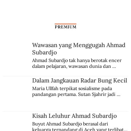
PREMIUM
Wawasan yang Menggugah Ahmad
Subardjo
Ahmad Subardjo tak hanya berotak encer 
dalam pelajaran, wawasan dunia dan 
kesadaran kebangsaannya tumbuh berkat 
Jules Verne, Multatuli, hingga Sun Yat-sen.
Dalam Jangkauan Radar Bung Kecil
Maria Ullfah terpikat sosialisme pada 
pandangan pertama. Sutan Sjahrir jadi 
comblangnya.
Kisah Leluhur Ahmad Subardjo
Buyut Ahmad Subardjo berasal dari 
keluarga terpandang di Aceh yang terlibat 