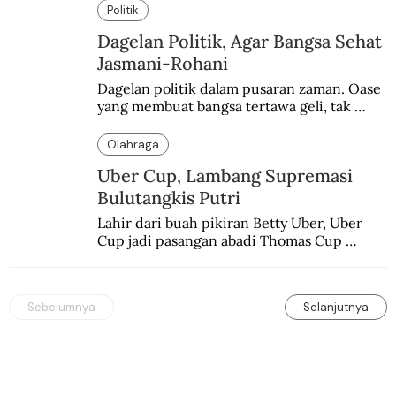
memblokade Rafah.
Politik
Dagelan Politik, Agar Bangsa Sehat
Jasmani-Rohani
Dagelan politik dalam pusaran zaman. Oase 
yang membuat bangsa tertawa geli, tak 
melulu nyeri.
Olahraga
Uber Cup, Lambang Supremasi
Bulutangkis Putri
Lahir dari buah pikiran Betty Uber, Uber 
Cup jadi pasangan abadi Thomas Cup 
sebagai kejuaraan yang paling sarat gengsi.
Sebelumnya
Selanjutnya