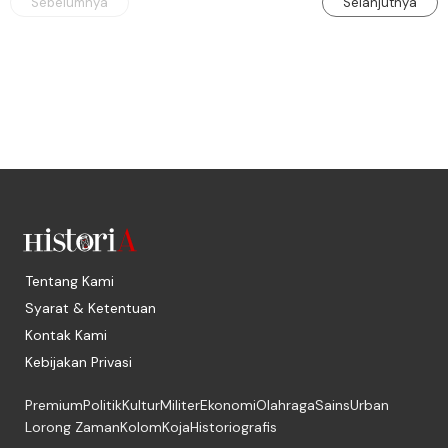
Sebelumnya
Selanjutnya
Tentang Kami
Syarat & Ketentuan
Kontak Kami
Kebijakan Privasi
Premium
Politik
Kultur
Militer
Ekonomi
Olahraga
Sains
Urban
Lorong Zaman
Kolom
Koja
Historiografis