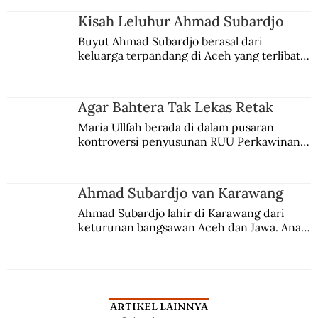
Kisah Leluhur Ahmad Subardjo
Buyut Ahmad Subardjo berasal dari 
keluarga terpandang di Aceh yang terlibat 
persaingan kekuasaan. Dia memilih 
merantau ke Jawa dan menjadi pemuka 
agama Islam. Anaknya mengikuti jejaknya.
Agar Bahtera Tak Lekas Retak
Maria Ullfah berada di dalam pusaran 
kontroversi penyusunan RUU Perkawinan. 
Berbuah manis walau penuh kompromi.
Ahmad Subardjo van Karawang
Ahmad Subardjo lahir di Karawang dari 
keturunan bangsawan Aceh dan Jawa. Anak 
kesayangan mantri polisi ini pindah ke 
Batavia untuk melanjutkan pendidikan di 
sekolah Belanda.
ARTIKEL LAINNYA