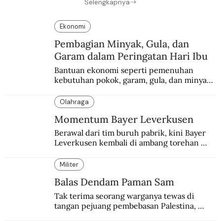
Selengkapnya
Ekonomi
Pembagian Minyak, Gula, dan
Garam dalam Peringatan Hari Ibu
Bantuan ekonomi seperti pemenuhan 
kebutuhan pokok, garam, gula, dan minyak 
menjadi salah satu perhatian dalam 
peringatan Hari Ibu.
Olahraga
Momentum Bayer Leverkusen
Berawal dari tim buruh pabrik, kini Bayer 
Leverkusen kembali di ambang torehan 
“treble”. Sempat diejek dengan julukan 
“Neverkusen”.
Militer
Balas Dendam Paman Sam
Tak terima seorang warganya tewas di 
tangan pejuang pembebasan Palestina, 
pemerintahan Ronald Reagan melakukan 