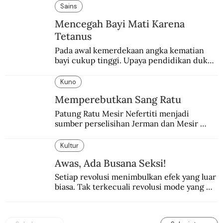
pembalasan.
Sains
Mencegah Bayi Mati Karena
Tetanus
Pada awal kemerdekaan angka kematian 
bayi cukup tinggi. Upaya pendidikan dukun 
pun dilakukan lewat Proyek Serpong.
Kuno
Memperebutkan Sang Ratu
Patung Ratu Mesir Nefertiti menjadi 
sumber perselisihan Jerman dan Mesir 
selama puluhan tahun.
Kultur
Awas, Ada Busana Seksi!
Setiap revolusi menimbulkan efek yang luar 
biasa. Tak terkecuali revolusi mode yang 
seksi-seksi.