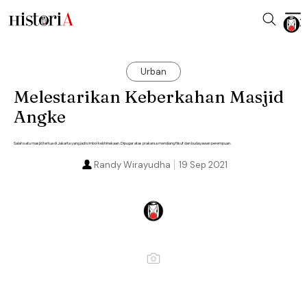
Urban
Melestarikan Keberkahan Masjid
Angke
Salah satu masjid tertua di Jakarta yang jadi simbol kebhinekaan. Dipugar atas prakarsa mendiang filsuf dan budayawan perempuan.
Randy Wirayudha
19 Sep 2021