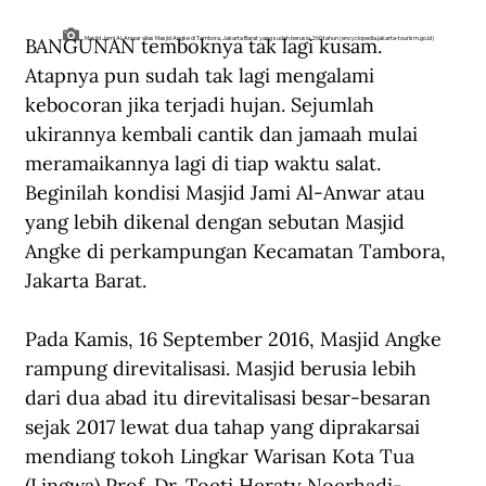
BANGUNAN temboknya tak lagi kusam. 
Masjid Jami Al-Anwar alias Masjid Angke di Tambora, Jakarta Barat yang sudah berusia 260 tahun (encyclopedia.jakarta-tourism.go.id)
Atapnya pun sudah tak lagi mengalami 
kebocoran jika terjadi hujan. Sejumlah 
ukirannya kembali cantik dan jamaah mulai 
meramaikannya lagi di tiap waktu salat. 
Beginilah kondisi Masjid Jami Al-Anwar atau 
yang lebih dikenal dengan sebutan Masjid 
Angke di perkampungan Kecamatan Tambora, 
Jakarta Barat.
Pada Kamis, 16 September 2016, Masjid Angke 
rampung direvitalisasi. Masjid berusia lebih 
dari dua abad itu direvitalisasi besar-besaran 
sejak 2017
lewat dua tahap yang diprakarsai 
mendiang tokoh Lingkar Warisan Kota Tua 
(Lingwa) Prof. Dr. Toeti Heraty Noerhadi-