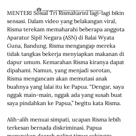
MENTERI Sosial Tri Rismaharini lagi-lagi bikin 
Tahanan politik akan dikirim ke Boven Digoel, Papua, 1927. (Wikimedia Commons).
sensasi. Dalam video yang belakangan viral, 
Risma terekam memaharahi beberapa anggota 
Aparatur Sipil Negara (ASN) di Balai Wyata 
Guna, Bandung. Risma mengangap mereka 
tidak tangkas bekerja menyiapkan makanan di 
dapur umum. Kemarahan Risma kiranya dapat 
dipahami. Namun, yang menjadi sorotan, 
Risma mengancam akan memutasi anak 
buahnya yang lalai itu ke Papua. “Dengar, saya 
nggak main-main, nggak ada yang susah buat 
saya pindahkan ke Papua,” begitu kata Risma.
Alih-alih menuai simpati, ucapan Risma lebih 
terkesan bernada diskriminasi. Papua 
merupakan daerah paling timur sehingga 