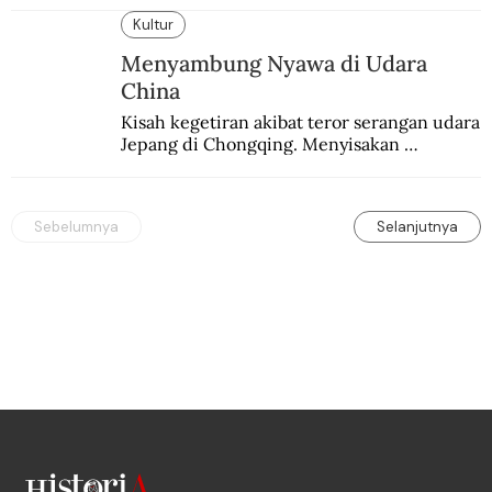
humanis.
Kultur
Menyambung Nyawa di Udara
China
Kisah kegetiran akibat teror serangan udara 
Jepang di Chongqing. Menyisakan 
kepedihan dan perlawanan.
Sebelumnya
Selanjutnya