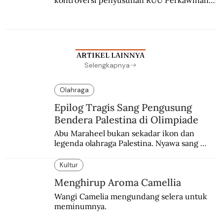
kontroversi penyusunan RUU Perkawinan. 
Berbuah manis walau penuh kompromi.
ARTIKEL LAINNYA
Selengkapnya
Olahraga
Epilog Tragis Sang Pengusung
Bendera Palestina di Olimpiade
Abu Maraheel bukan sekadar ikon dan 
legenda olahraga Palestina. Nyawa sang 
Olimpian tak tertolong setelah Israel 
memblokade Rafah.
Kultur
Menghirup Aroma Camellia
Wangi Camelia mengundang selera untuk 
meminumnya.