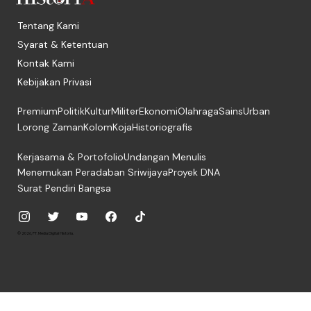
Tentang Kami
Syarat & Ketentuan
Kontak Kami
Kebijakan Privasi
Premium
Politik
Kultur
Militer
Ekonomi
Olahraga
Sains
Urban
Lorong Zaman
Kolom
Koja
Historiografis
Kerjasama & Portofolio
Undangan Menulis
Menemukan Peradaban Sriwijaya
Proyek DNA
Surat Pendiri Bangsa
© 2026, PT. Media Digital Historia.