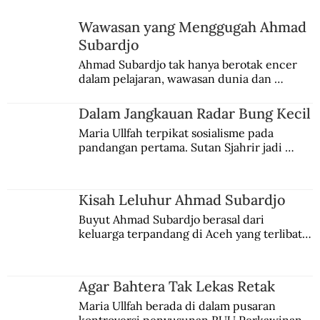
Wawasan yang Menggugah Ahmad
Subardjo
Menjadi Gila Akibat Isolasi di Digoel
Ahmad Subardjo tak hanya berotak encer 
dalam pelajaran, wawasan dunia dan 
kesadaran kebangsaannya tumbuh berkat 
Jules Verne, Multatuli, hingga Sun Yat-sen.
Dalam Jangkauan Radar Bung Kecil
Maria Ullfah terpikat sosialisme pada 
pandangan pertama. Sutan Sjahrir jadi 
comblangnya.
Kisah Leluhur Ahmad Subardjo
Buyut Ahmad Subardjo berasal dari 
keluarga terpandang di Aceh yang terlibat 
persaingan kekuasaan. Dia memilih 
merantau ke Jawa dan menjadi pemuka 
agama Islam. Anaknya mengikuti jejaknya.
Agar Bahtera Tak Lekas Retak
Maria Ullfah berada di dalam pusaran 