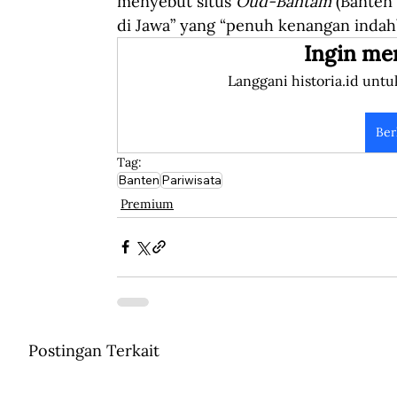
menyebut situs 
Oud-Bantam
 (Banten
di Jawa” yang “penuh kenangan indah”.
Ingin me
Langgani historia.id untu
Ber
Tag:
Banten
Pariwisata
Premium
Postingan Terkait