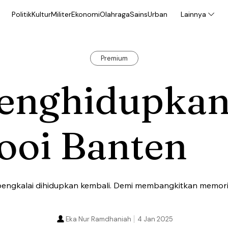
Politik
Kultur
Militer
Ekonomi
Olahraga
Sains
Urban
Lainnya
Premium
enghidupka
ooi Banten
engkalai dihidupkan kembali. Demi membangkitkan memori 
Eka Nur Ramdhaniah
4 Jan 2025