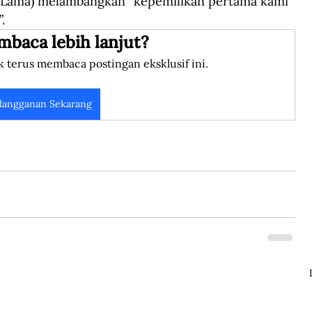
 Lama) melambangkan “kepemilikan pertama kami 
  
mbaca lebih lanjut?
k terus membaca postingan eksklusif ini.
langganan Sekarang