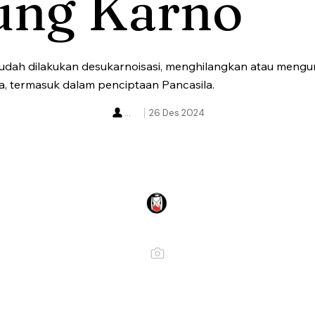
ung Karno
sudah dilakukan desukarnoisasi, menghilangkan atau meng
a, termasuk dalam penciptaan Pancasila.
...
26 Des 2024