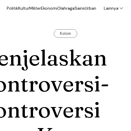
Politik
Kultur
Militer
Ekonomi
Olahraga
Sains
Urban
Lainnya
Kolom
enjelaskan
ntroversi-
ontroversi