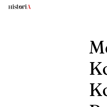
M
Ko
K