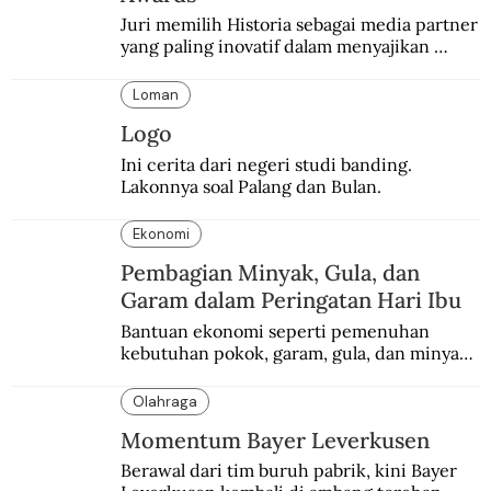
Juri memilih Historia sebagai media partner 
yang paling inovatif dalam menyajikan 
konten sejarah populer
Loman
Logo
Ini cerita dari negeri studi banding. 
Lakonnya soal Palang dan Bulan.
Ekonomi
Pembagian Minyak, Gula, dan
Garam dalam Peringatan Hari Ibu
Bantuan ekonomi seperti pemenuhan 
kebutuhan pokok, garam, gula, dan minyak 
menjadi salah satu perhatian dalam 
peringatan Hari Ibu.
Olahraga
Momentum Bayer Leverkusen
Berawal dari tim buruh pabrik, kini Bayer 