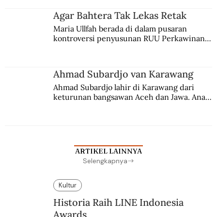
agama Islam. Anaknya mengikuti jejaknya.
Agar Bahtera Tak Lekas Retak
Maria Ullfah berada di dalam pusaran 
kontroversi penyusunan RUU Perkawinan. 
Berbuah manis walau penuh kompromi.
Ahmad Subardjo van Karawang
Ahmad Subardjo lahir di Karawang dari 
keturunan bangsawan Aceh dan Jawa. Anak 
kesayangan mantri polisi ini pindah ke 
Batavia untuk melanjutkan pendidikan di 
sekolah Belanda.
ARTIKEL LAINNYA
Selengkapnya
Kultur
Historia Raih LINE Indonesia
Awards