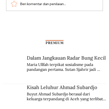
Beri komentar dan penilaian...
Dari Srebrenica ke Palestina
PREMIUM
Dalam Jangkauan Radar Bung Kecil
Maria Ullfah terpikat sosialisme pada 
pandangan pertama. Sutan Sjahrir jadi 
comblangnya.
Kisah Leluhur Ahmad Subardjo
Buyut Ahmad Subardjo berasal dari 
keluarga terpandang di Aceh yang terlibat 
persaingan kekuasaan. Dia memilih 
merantau ke Jawa dan menjadi pemuka 