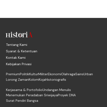
Tentang Kami
Syarat & Ketentuan
Kontak Kami
Kebijakan Privasi
Premium
Politik
Kultur
Militer
Ekonomi
Olahraga
Sains
Urban
Lorong Zaman
Kolom
Koja
Historiografis
Kerjasama & Portofolio
Undangan Menulis
Menemukan Peradaban Sriwijaya
Proyek DNA
Surat Pendiri Bangsa