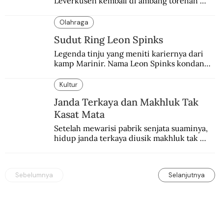
Leverkusen kembali di ambang torehan 
“treble”. Sempat diejek dengan julukan 
“Neverkusen”.
Olahraga
Sudut Ring Leon Spinks
Legenda tinju yang meniti kariernya dari 
kamp Marinir. Nama Leon Spinks kondang 
setelah mencuri gelar dunia milik 
Muhammad Ali.
Kultur
Janda Terkaya dan Makhluk Tak
Kasat Mata
Setelah mewarisi pabrik senjata suaminya, 
hidup janda terkaya diusik makhluk tak 
kasat mata.
Sebelumnya
Selanjutnya