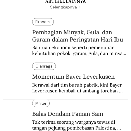
ARTIKEL LAINNYA
Selengkapnya
Ekonomi
Pembagian Minyak, Gula, dan
Garam dalam Peringatan Hari Ibu
Bantuan ekonomi seperti pemenuhan 
kebutuhan pokok, garam, gula, dan minyak 
menjadi salah satu perhatian dalam 
peringatan Hari Ibu.
Olahraga
Momentum Bayer Leverkusen
Berawal dari tim buruh pabrik, kini Bayer 
Leverkusen kembali di ambang torehan 
“treble”. Sempat diejek dengan julukan 
“Neverkusen”.
Militer
Balas Dendam Paman Sam
Tak terima seorang warganya tewas di 
tangan pejuang pembebasan Palestina, 