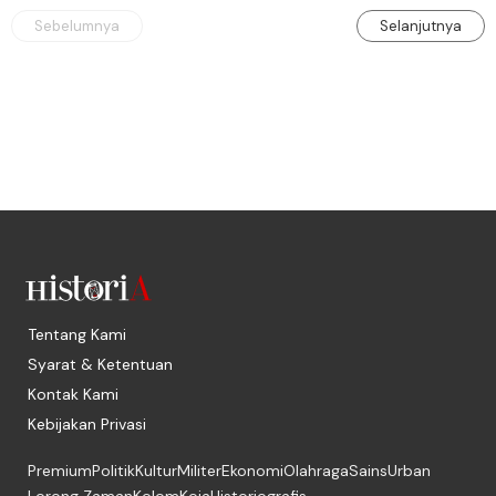
Sebelumnya
Selanjutnya
Tentang Kami
Syarat & Ketentuan
Kontak Kami
Kebijakan Privasi
Premium
Politik
Kultur
Militer
Ekonomi
Olahraga
Sains
Urban
Lorong Zaman
Kolom
Koja
Historiografis