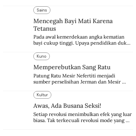
pemerintahan Ronald Reagan melakukan 
pembalasan.
Sains
Mencegah Bayi Mati Karena
Tetanus
Pada awal kemerdekaan angka kematian 
bayi cukup tinggi. Upaya pendidikan dukun 
pun dilakukan lewat Proyek Serpong.
Kuno
Memperebutkan Sang Ratu
Patung Ratu Mesir Nefertiti menjadi 
sumber perselisihan Jerman dan Mesir 
selama puluhan tahun.
Kultur
Awas, Ada Busana Seksi!
Setiap revolusi menimbulkan efek yang luar 
biasa. Tak terkecuali revolusi mode yang 
seksi-seksi.