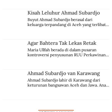
Kisah Leluhur Ahmad Subardjo
Buyut Ahmad Subardjo berasal dari 
keluarga terpandang di Aceh yang terlibat 
persaingan kekuasaan. Dia memilih 
merantau ke Jawa dan menjadi pemuka 
agama Islam. Anaknya mengikuti jejaknya.
Agar Bahtera Tak Lekas Retak
Maria Ullfah berada di dalam pusaran 
kontroversi penyusunan RUU Perkawinan. 
Berbuah manis walau penuh kompromi.
Ahmad Subardjo van Karawang
Ahmad Subardjo lahir di Karawang dari 
keturunan bangsawan Aceh dan Jawa. Anak 
kesayangan mantri polisi ini pindah ke 
Batavia untuk melanjutkan pendidikan di 
sekolah Belanda.