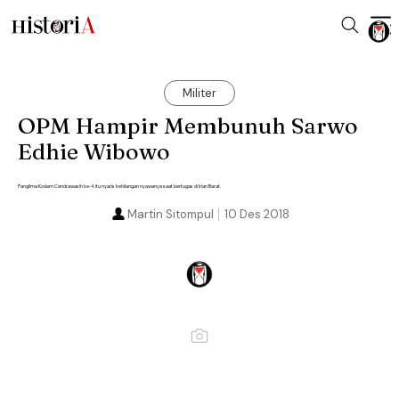
Militer
OPM Hampir Membunuh Sarwo
Edhie Wibowo
Panglima Kodam Cendrawasih ke-4 itu nyaris kehilangan nyawanya saat bertugas di Irian Barat.
Martin Sitompul
10 Des 2018