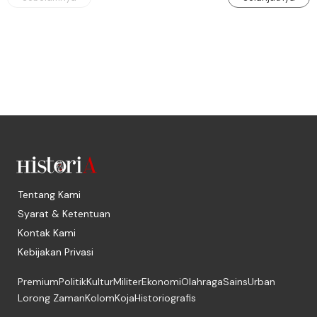
Tentang Kami
Syarat & Ketentuan
Kontak Kami
Kebijakan Privasi
Premium
Politik
Kultur
Militer
Ekonomi
Olahraga
Sains
Urban
Lorong Zaman
Kolom
Koja
Historiografis