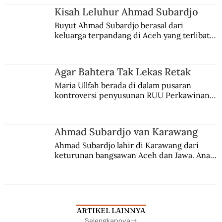
Kisah Leluhur Ahmad Subardjo
Buyut Ahmad Subardjo berasal dari 
keluarga terpandang di Aceh yang terlibat 
persaingan kekuasaan. Dia memilih 
merantau ke Jawa dan menjadi pemuka 
agama Islam. Anaknya mengikuti jejaknya.
Agar Bahtera Tak Lekas Retak
Maria Ullfah berada di dalam pusaran 
kontroversi penyusunan RUU Perkawinan. 
Berbuah manis walau penuh kompromi.
Ahmad Subardjo van Karawang
Ahmad Subardjo lahir di Karawang dari 
keturunan bangsawan Aceh dan Jawa. Anak 
kesayangan mantri polisi ini pindah ke 
Batavia untuk melanjutkan pendidikan di 
sekolah Belanda.
ARTIKEL LAINNYA
Selengkapnya