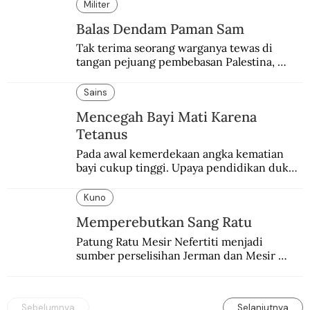
“Neverkusen”.
Militer
Balas Dendam Paman Sam
Tak terima seorang warganya tewas di 
tangan pejuang pembebasan Palestina, 
pemerintahan Ronald Reagan melakukan 
pembalasan.
Sains
Mencegah Bayi Mati Karena
Tetanus
Pada awal kemerdekaan angka kematian 
bayi cukup tinggi. Upaya pendidikan dukun 
pun dilakukan lewat Proyek Serpong.
Kuno
Memperebutkan Sang Ratu
Patung Ratu Mesir Nefertiti menjadi 
sumber perselisihan Jerman dan Mesir 
selama puluhan tahun.
Sebelumnya
Selanjutnya