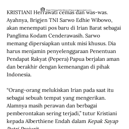
KRISTIANI Herrawati cemas dan was-was. 
Brigjen TNI Sarwo Edhie Wibowo di Papua. (prabowosubianto.com).
Ayahnya, Brigjen TNI Sarwo Edhie Wibowo, 
akan menempati pos baru di Irian Barat sebagai 
Panglima Kodam Cenderawasih. Sarwo 
memang dipersiapkan untuk misi khusus. Dia 
harus menjamin penyelenggaraan Penentuan 
Pendapat Rakyat (Pepera) Papua berjalan aman 
dan berakhir dengan kemenangan di pihak 
Indonesia.
“Orang-orang melukiskan Irian pada saat itu 
sebagai sebuah tempat yang mengerikan. 
Alamnya masih perawan dan berbagai 
pemberontakan sering terjadi,” tutur Kristiani 
kepada Alberthiene Endah dalam 
Kepak Sayap 
Putri Prajurit
.