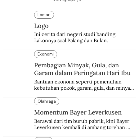
Loman
Logo
Ini cerita dari negeri studi banding. 
Lakonnya soal Palang dan Bulan.
Ekonomi
Pembagian Minyak, Gula, dan
Garam dalam Peringatan Hari Ibu
Bantuan ekonomi seperti pemenuhan 
kebutuhan pokok, garam, gula, dan minyak 
menjadi salah satu perhatian dalam 
peringatan Hari Ibu.
Olahraga
Momentum Bayer Leverkusen
Berawal dari tim buruh pabrik, kini Bayer 
Leverkusen kembali di ambang torehan 
“treble”. Sempat diejek dengan julukan 