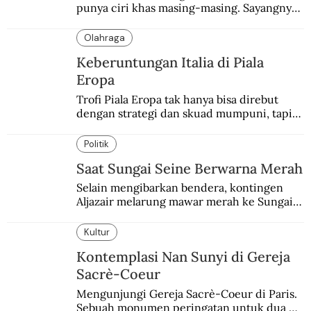
punya ciri khas masing-masing. Sayangnya, 
pendataan tentang para perajinnya masih 
belum memadai.
Olahraga
Keberuntungan Italia di Piala
Eropa
Trofi Piala Eropa tak hanya bisa direbut 
dengan strategi dan skuad mumpuni, tapi 
juga keberuntungan. Italia pernah 
mengalaminya.
Politik
Saat Sungai Seine Berwarna Merah
Selain mengibarkan bendera, kontingen 
Aljazair melarung mawar merah ke Sungai 
Seine yang jadi saksi Pembantaian Paris.
Kultur
Kontemplasi Nan Sunyi di Gereja
Sacrè-Coeur
Mengunjungi Gereja Sacrè-Coeur di Paris. 
Sebuah monumen peringatan untuk dua 