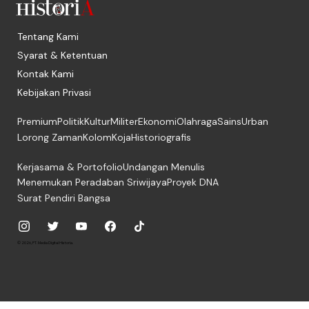
Tentang Kami
Syarat & Ketentuan
Kontak Kami
Kebijakan Privasi
Premium
Politik
Kultur
Militer
Ekonomi
Olahraga
Sains
Urban
Lorong Zaman
Kolom
Koja
Historiografis
Kerjasama & Portofolio
Undangan Menulis
Menemukan Peradaban Sriwijaya
Proyek DNA
Surat Pendiri Bangsa
© 2026, PT. Media Digital Historia.