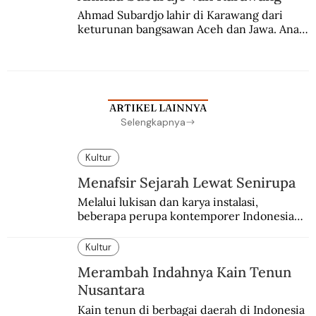
Ahmad Subardjo lahir di Karawang dari 
keturunan bangsawan Aceh dan Jawa. Anak 
kesayangan mantri polisi ini pindah ke 
Batavia untuk melanjutkan pendidikan di 
sekolah Belanda.
ARTIKEL LAINNYA
Selengkapnya
Kultur
Menafsir Sejarah Lewat Senirupa
Melalui lukisan dan karya instalasi,
beberapa perupa kontemporer Indonesia
merayakan 70 tahun kemerdekaan
Indonesia.
Kultur
Merambah Indahnya Kain Tenun
Nusantara
Kain tenun di berbagai daerah di Indonesia 