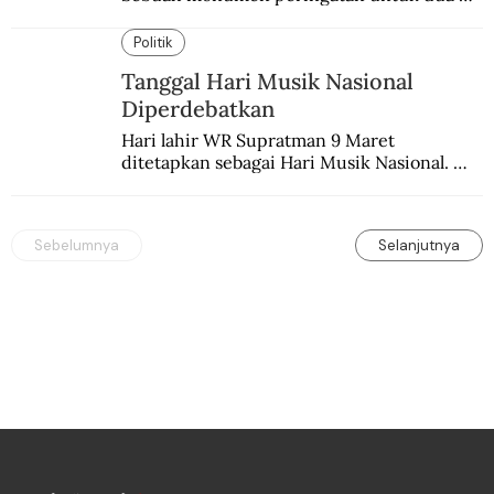
peristiwa yang memukul kaum Katolik 
Prancis.
Politik
Tanggal Hari Musik Nasional
Diperdebatkan
Hari lahir WR Supratman 9 Maret 
ditetapkan sebagai Hari Musik Nasional. 
Padahal tanggal itu masih diperdebatkan.
Sebelumnya
Selanjutnya