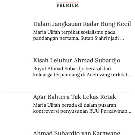
PREMIUM
Dalam Jangkauan Radar Bung Kecil
Kisah Leluhur Ahmad Subardjo
Maria Ullfah terpikat sosialisme pada 
pandangan pertama. Sutan Sjahrir jadi 
comblangnya.
Kisah Leluhur Ahmad Subardjo
Buyut Ahmad Subardjo berasal dari 
keluarga terpandang di Aceh yang terlibat 
persaingan kekuasaan. Dia memilih 
merantau ke Jawa dan menjadi pemuka 
agama Islam. Anaknya mengikuti jejaknya.
Agar Bahtera Tak Lekas Retak
Maria Ullfah berada di dalam pusaran 
kontroversi penyusunan RUU Perkawinan. 
Berbuah manis walau penuh kompromi.
Ahmad Subardjo van Karawang