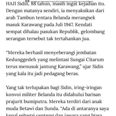
HAJI Sidin, 88 tahun, masih ingat kejadian itu. 
Hare Majesteit's Ongeregelde Troepen (HMOT) atau Pasukan Liar Sang Ratu. (Arsip Nasional Belanda).
Dengan matanya sendiri, ia menyaksikan dari 
arah Tambun tentara Belanda merangsek 
masuk Karawang pada Juli 1947. Kendati 
sempat dihalau pasukan Republik, gelombang 
serangan tersebut tak tertahankan jua.
“Mereka berhasil menyeberangi jembatan 
Kedunggedeh yang melintasi Sungai Citarum 
terus menusuk jantung Karawang,” ujar Sidin 
yang kala itu jadi pedagang beras.
Yang tak terlupakan bagi Sidin, iring-iringan 
konvoi militer Belanda itu didahului barisan 
prajurit bumiputra. Mereka terdiri dari anak 
muda Betawi dan Sunda. “Ada di antaranya saya 
kenal sebagai centeng dan jawara yang biasa 