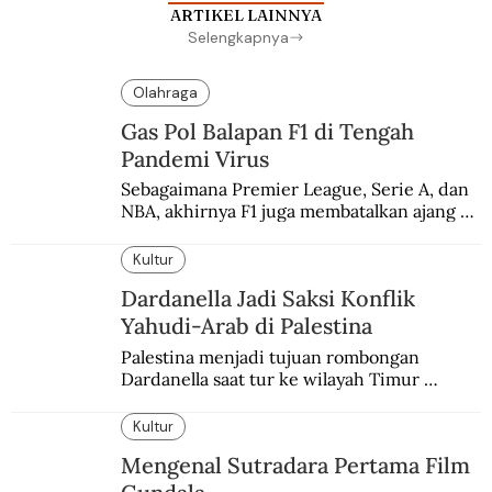
ARTIKEL LAINNYA
Selengkapnya
Olahraga
Gas Pol Balapan F1 di Tengah
Pandemi Virus
Sebagaimana Premier League, Serie A, dan 
NBA, akhirnya F1 juga membatalkan ajang 
balapannya. Menghindari pengalaman 
enam dekade lampau.
Kultur
Dardanella Jadi Saksi Konflik
Yahudi-Arab di Palestina
Palestina menjadi tujuan rombongan 
Dardanella saat tur ke wilayah Timur 
Tengah. Di sana mereka menjadi saksi 
ketegangan antara orang Yahudi dan 
Kultur
penduduk Arab.
Mengenal Sutradara Pertama Film