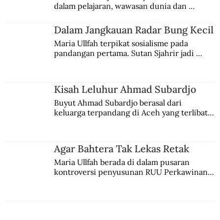
dalam pelajaran, wawasan dunia dan 
kesadaran kebangsaannya tumbuh berkat 
Jules Verne, Multatuli, hingga Sun Yat-sen.
Dalam Jangkauan Radar Bung Kecil
Maria Ullfah terpikat sosialisme pada 
pandangan pertama. Sutan Sjahrir jadi 
comblangnya.
Kisah Leluhur Ahmad Subardjo
Buyut Ahmad Subardjo berasal dari 
keluarga terpandang di Aceh yang terlibat 
persaingan kekuasaan. Dia memilih 
merantau ke Jawa dan menjadi pemuka 
agama Islam. Anaknya mengikuti jejaknya.
Agar Bahtera Tak Lekas Retak
Maria Ullfah berada di dalam pusaran 
kontroversi penyusunan RUU Perkawinan. 
Berbuah manis walau penuh kompromi.