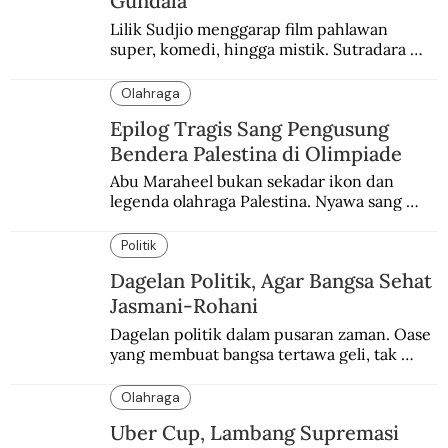
Gundala
Lilik Sudjio menggarap film pahlawan 
super, komedi, hingga mistik. Sutradara 
terbaik yang kurang dilirik.
Olahraga
Epilog Tragis Sang Pengusung
Bendera Palestina di Olimpiade
Abu Maraheel bukan sekadar ikon dan 
legenda olahraga Palestina. Nyawa sang 
Olimpian tak tertolong setelah Israel 
memblokade Rafah.
Politik
Dagelan Politik, Agar Bangsa Sehat
Jasmani-Rohani
Dagelan politik dalam pusaran zaman. Oase 
yang membuat bangsa tertawa geli, tak 
melulu nyeri.
Olahraga
Uber Cup, Lambang Supremasi