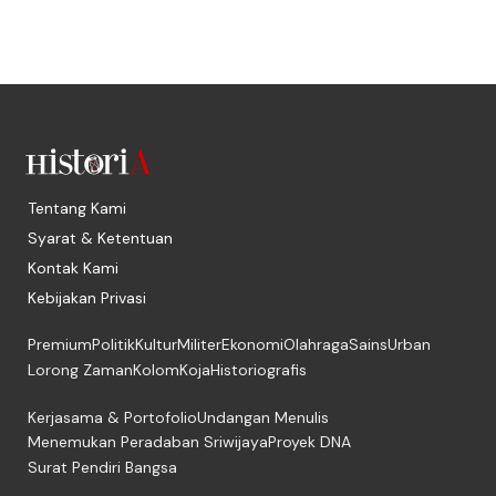
Tentang Kami
Syarat & Ketentuan
Kontak Kami
Kebijakan Privasi
Premium
Politik
Kultur
Militer
Ekonomi
Olahraga
Sains
Urban
Lorong Zaman
Kolom
Koja
Historiografis
Kerjasama & Portofolio
Undangan Menulis
Menemukan Peradaban Sriwijaya
Proyek DNA
Surat Pendiri Bangsa