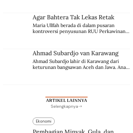
persaingan kekuasaan. Dia memilih 
merantau ke Jawa dan menjadi pemuka 
agama Islam. Anaknya mengikuti jejaknya.
Agar Bahtera Tak Lekas Retak
Maria Ullfah berada di dalam pusaran 
kontroversi penyusunan RUU Perkawinan. 
Berbuah manis walau penuh kompromi.
Ahmad Subardjo van Karawang
Ahmad Subardjo lahir di Karawang dari 
keturunan bangsawan Aceh dan Jawa. Anak 
kesayangan mantri polisi ini pindah ke 
Batavia untuk melanjutkan pendidikan di 
sekolah Belanda.
ARTIKEL LAINNYA
Selengkapnya
Ekonomi
Pembagian Minyak, Gula, dan