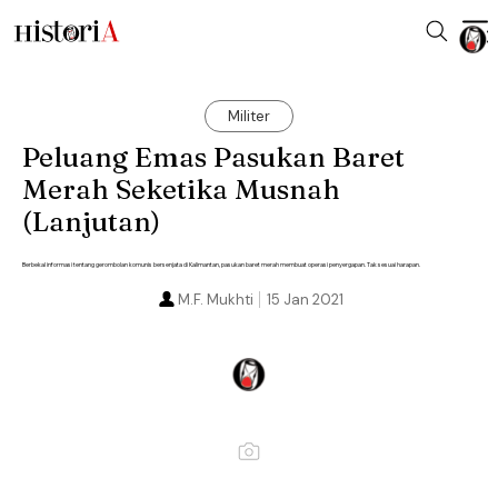
Militer
Peluang Emas Pasukan Baret
Merah Seketika Musnah
(Lanjutan)
Berbekal informasi tentang gerombolan komunis bersenjata di Kalimantan, pasukan baret merah membuat operasi penyergapan. Tak sesuai harapan.
M.F. Mukhti
15 Jan 2021