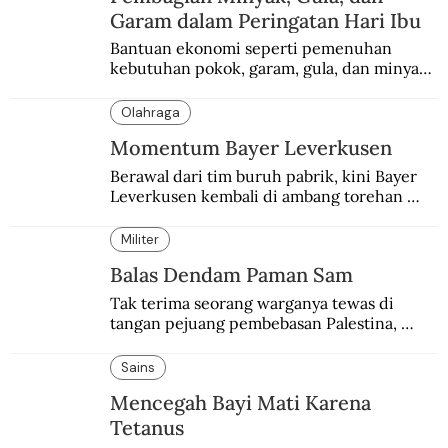
Garam dalam Peringatan Hari Ibu
Bantuan ekonomi seperti pemenuhan 
kebutuhan pokok, garam, gula, dan minyak 
menjadi salah satu perhatian dalam 
peringatan Hari Ibu.
Olahraga
Momentum Bayer Leverkusen
Berawal dari tim buruh pabrik, kini Bayer 
Leverkusen kembali di ambang torehan 
“treble”. Sempat diejek dengan julukan 
“Neverkusen”.
Militer
Balas Dendam Paman Sam
Tak terima seorang warganya tewas di 
tangan pejuang pembebasan Palestina, 
pemerintahan Ronald Reagan melakukan 
pembalasan.
Sains
Mencegah Bayi Mati Karena
Tetanus