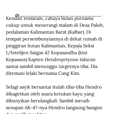
Kendati temaram, cahaya bulan purnama 
Mayor Sintong Panjaitan dan Kapten Hendropriyono saat di Kalimantan Barat, 1972 (repro "Perjalanan Seorang Prajurit Para Komando")
cukup untuk menerangi malam di Desa Paloh, 
pedalaman Kalimantan Barat (Kalbar). Di 
tempat persembunyiannya di dekat rumah di 
pinggiran hutan Kalimantan, Kepala Seksi 
1/Intelijen Satgas 42 Kopasandha (kini 
Kopassus) Kapten Hendropriyono tiduran 
santai sambil menunggu targetnya tiba. Dia 
ditemani lelaki bernama Cang Kim. 
Selagi asyik bersantai itulah tiba-tiba Hendro 
dikagetkan oleh suara ketukan kayu yang 
dibunyikan berulangkali. Sambil meraih 
senapan AK-47-nya Hendro langsung bangun 