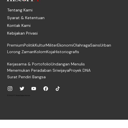
Tentang Kami
Syarat & Ketentuan
Kontak Kami
Kebijakan Privasi
Premium
Politik
Kultur
Militer
Ekonomi
Olahraga
Sains
Urban
Lorong Zaman
Kolom
Koja
Historiografis
Kerjasama & Portofolio
Undangan Menulis
Menemukan Peradaban Sriwijaya
Proyek DNA
Surat Pendiri Bangsa
© 2026, PT. Media Digital Historia.