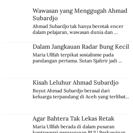
Karena Masa Lalu Maluku
Wawasan yang Menggugah Ahmad
Subardjo
Ahmad Subardjo tak hanya berotak encer 
dalam pelajaran, wawasan dunia dan 
kesadaran kebangsaannya tumbuh berkat 
Jules Verne, Multatuli, hingga Sun Yat-sen.
Dalam Jangkauan Radar Bung Kecil
Maria Ullfah terpikat sosialisme pada 
pandangan pertama. Sutan Sjahrir jadi 
comblangnya.
Kisah Leluhur Ahmad Subardjo
Buyut Ahmad Subardjo berasal dari 
keluarga terpandang di Aceh yang terlibat 
persaingan kekuasaan. Dia memilih 
merantau ke Jawa dan menjadi pemuka 
agama Islam. Anaknya mengikuti jejaknya.
Agar Bahtera Tak Lekas Retak
Maria Ullfah berada di dalam pusaran 
kontroversi penyusunan RUU Perkawinan. 