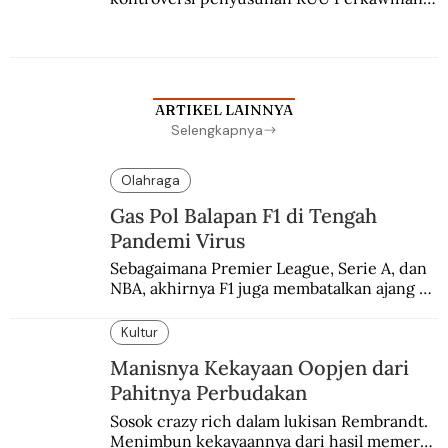
Berbuah manis walau penuh kompromi.
ARTIKEL LAINNYA
Selengkapnya
Olahraga
Gas Pol Balapan F1 di Tengah
Pandemi Virus
Sebagaimana Premier League, Serie A, dan 
NBA, akhirnya F1 juga membatalkan ajang 
balapannya. Menghindari pengalaman 
enam dekade lampau.
Kultur
Manisnya Kekayaan Oopjen dari
Pahitnya Perbudakan
Sosok crazy rich dalam lukisan Rembrandt. 
Menimbun kekayaannya dari hasil memeras 