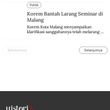
pekan.
Politik
Korem Bantah Larang Seminar di
Malang
Korem Kota Malang menyampaikan 
klarifikasi sanggahannya telah melarang 
seminar sejarah di Universitas Negeri 
Malang.
Sebelumnya
Selanjutnya