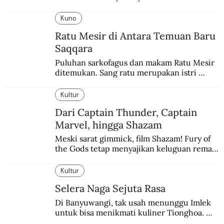
keringat para budak.
Kuno
Ratu Mesir di Antara Temuan Baru
Saqqara
Puluhan sarkofagus dan makam Ratu Mesir 
ditemukan. Sang ratu merupakan istri 
sekaligus putri salah satu firaun yang 
sebelumnya keberadaannya tak pernah 
Kultur
diketahui.
Dari Captain Thunder, Captain
Marvel, hingga Shazam
Meski sarat gimmick, film Shazam! Fury of 
the Gods tetap menyajikan keluguan remaja 
yang menyimpan kekuatan para dewa 
Yunani.
Kultur
Selera Naga Sejuta Rasa
Di Banyuwangi, tak usah menunggu Imlek 
untuk bisa menikmati kuliner Tionghoa. 
Ada pasar kuliner khas yang digelar tiap 