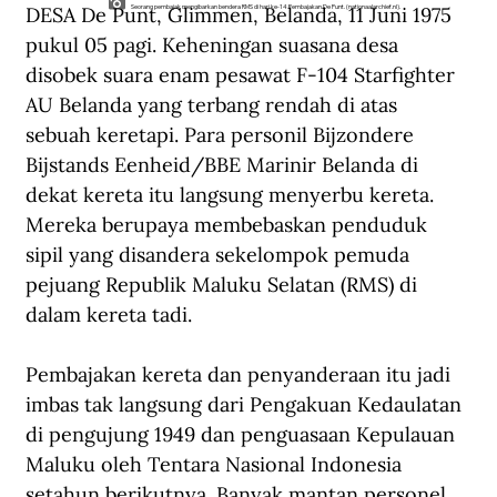
DESA De Punt, Glimmen, Belanda, 11 Juni 1975 
Seorang pembajak mengibarkan bendera RMS di hari ke-14 Pembajakan De Punt. (nationaalarchief.nl).
pukul 05 pagi. Keheningan suasana desa 
disobek suara enam pesawat F-104 Starfighter 
AU Belanda yang terbang rendah di atas 
sebuah keretapi. Para personil Bijzondere 
Bijstands Eenheid/BBE Marinir Belanda di 
dekat kereta itu langsung menyerbu kereta. 
Mereka berupaya membebaskan penduduk 
sipil yang disandera sekelompok pemuda 
pejuang Republik Maluku Selatan (RMS) di 
dalam kereta tadi. 
Pembajakan kereta dan penyanderaan itu jadi 
imbas tak langsung dari Pengakuan Kedaulatan 
di pengujung 1949 dan penguasaan Kepulauan 
Maluku oleh Tentara Nasional Indonesia 
setahun berikutnya. Banyak mantan personel 