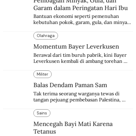
Pembagian Minyak, Gula, dan
Garam dalam Peringatan Hari Ibu
Bantuan ekonomi seperti pemenuhan 
kebutuhan pokok, garam, gula, dan minyak 
menjadi salah satu perhatian dalam 
peringatan Hari Ibu.
Olahraga
Momentum Bayer Leverkusen
Berawal dari tim buruh pabrik, kini Bayer 
Leverkusen kembali di ambang torehan 
“treble”. Sempat diejek dengan julukan 
“Neverkusen”.
Militer
Balas Dendam Paman Sam
Tak terima seorang warganya tewas di 
tangan pejuang pembebasan Palestina, 
pemerintahan Ronald Reagan melakukan 
pembalasan.
Sains
Mencegah Bayi Mati Karena
Tetanus