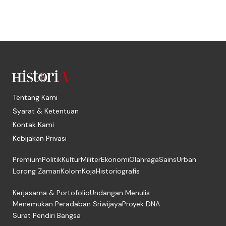
Tentang Kami
Syarat & Ketentuan
Kontak Kami
Kebijakan Privasi
Premium
Politik
Kultur
Militer
Ekonomi
Olahraga
Sains
Urban
Lorong Zaman
Kolom
Koja
Historiografis
Kerjasama & Portofolio
Undangan Menulis
Menemukan Peradaban Sriwijaya
Proyek DNA
Surat Pendiri Bangsa