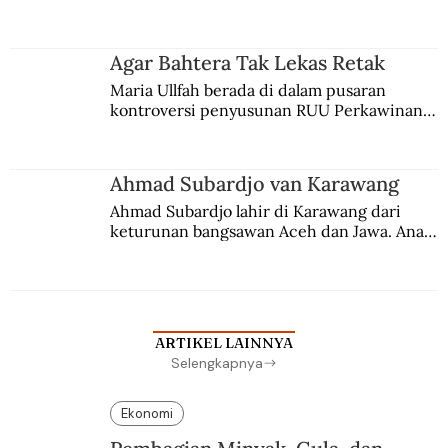
persaingan kekuasaan. Dia memilih 
merantau ke Jawa dan menjadi pemuka 
agama Islam. Anaknya mengikuti jejaknya.
Agar Bahtera Tak Lekas Retak
Maria Ullfah berada di dalam pusaran 
kontroversi penyusunan RUU Perkawinan. 
Berbuah manis walau penuh kompromi.
Ahmad Subardjo van Karawang
Ahmad Subardjo lahir di Karawang dari 
keturunan bangsawan Aceh dan Jawa. Anak 
kesayangan mantri polisi ini pindah ke 
Batavia untuk melanjutkan pendidikan di 
sekolah Belanda.
ARTIKEL LAINNYA
Selengkapnya
Ekonomi