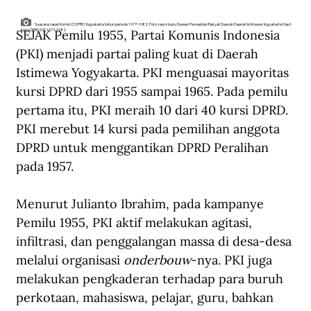
Suasana rapat Komisi D DPRD Yogyakarta tahun periode 1977-1982. Foto: repro buku Dewan Perwakilan Rakyat Daerah Daerah Istimewa Yogyakarta Hasil
SEJAK Pemilu 1955, Partai Komunis Indonesia 
Kerja DPRD DIY 1977-1982.
(PKI) menjadi partai paling kuat di Daerah 
Istimewa Yogyakarta. PKI menguasai mayoritas 
kursi DPRD dari 1955 sampai 1965. Pada pemilu 
pertama itu, PKI meraih 10 dari 40 kursi DPRD. 
PKI merebut 14 kursi pada pemilihan anggota 
DPRD untuk menggantikan DPRD Peralihan 
pada 1957.
Menurut Julianto Ibrahim, pada kampanye 
Pemilu 1955, PKI aktif melakukan agitasi, 
infiltrasi, dan penggalangan massa di desa-desa 
melalui organisasi 
onderbouw
-nya. PKI juga 
melakukan pengkaderan terhadap para buruh 
perkotaan, mahasiswa, pelajar, guru, bahkan 