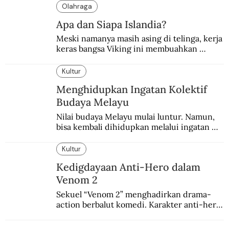
dipandang sebelah mata.
Olahraga
Apa dan Siapa Islandia?
Meski namanya masih asing di telinga, kerja 
keras bangsa Viking ini membuahkan 
prestasi dalam sepakbola.
Kultur
Menghidupkan Ingatan Kolektif
Budaya Melayu
Nilai budaya Melayu mulai luntur. Namun, 
bisa kembali dihidupkan melalui ingatan 
kolektif yang masih muncul dalam tradisi 
masyarakat Melayu.
Kultur
Kedigdayaan Anti-Hero dalam
Venom 2
Sekuel “Venom 2” menghadirkan drama-
action berbalut komedi. Karakter anti-hero 
yang mulanya berasal dari sayembara 
penggemar.