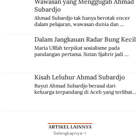
Wawasan yang Menggugah Ahmad
Subardjo
Ahmad Subardjo tak hanya berotak encer 
dalam pelajaran, wawasan dunia dan 
kesadaran kebangsaannya tumbuh berkat 
Jules Verne, Multatuli, hingga Sun Yat-sen.
Dalam Jangkauan Radar Bung Kecil
Maria Ullfah terpikat sosialisme pada 
pandangan pertama. Sutan Sjahrir jadi 
comblangnya.
Kisah Leluhur Ahmad Subardjo
Buyut Ahmad Subardjo berasal dari 
keluarga terpandang di Aceh yang terlibat 
persaingan kekuasaan. Dia memilih 
merantau ke Jawa dan menjadi pemuka 
agama Islam. Anaknya mengikuti jejaknya.
ARTIKEL LAINNYA
Selengkapnya