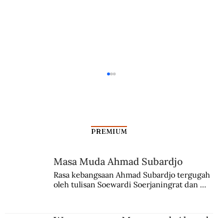
PREMIUM
Aristokrat yang Progresif
Masa Muda Ahmad Subardjo
Rasa kebangsaan Ahmad Subardjo tergugah 
oleh tulisan Soewardi Soerjaningrat dan 
pidato Tjokroaminoto. Dia juga sempat 
menggeluti teosofi.