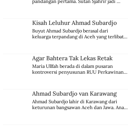
Jagoan Udara Bernama Leo Wattimena
pandangan pertama. Sutan Sjahrir jadi 
comblangnya.
Kisah Leluhur Ahmad Subardjo
Buyut Ahmad Subardjo berasal dari 
keluarga terpandang di Aceh yang terlibat 
persaingan kekuasaan. Dia memilih 
merantau ke Jawa dan menjadi pemuka 
agama Islam. Anaknya mengikuti jejaknya.
Agar Bahtera Tak Lekas Retak
Maria Ullfah berada di dalam pusaran 
kontroversi penyusunan RUU Perkawinan. 
Berbuah manis walau penuh kompromi.
Ahmad Subardjo van Karawang
Ahmad Subardjo lahir di Karawang dari 
keturunan bangsawan Aceh dan Jawa. Anak 
kesayangan mantri polisi ini pindah ke 
Batavia untuk melanjutkan pendidikan di 
sekolah Belanda.