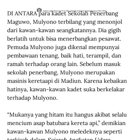
DI ANTARA para kadet Sekolah Penerbang 
Kapten Udara Mulyono (1913-1951). (Sejarah Angkatan Udara Indonesia 1950-1959).
Maguwo, Mulyono terbilang yang menonjol 
dari kawan-kawan seangkatannya. Dia gigih 
berlatih untuk bisa menerbangkan pesawat. 
Pemuda Mulyono juga dikenal mempunyai 
pembawaan tenang, baik hati, terampil, dan 
ramah terhadap orang lain. Sebelum masuk 
sekolah penerbang, Mulyono merupakan 
masinis keretaapi di Madiun. Karena kebaikan 
hatinya, kawan-kawan kadet suka berkelakar 
terhadap Mulyono.
“Mukanya yang hitam itu hangus akibat selalu 
mencium asap batubara kereta api,” demikian 
kawan-kawan Mulyono meledeknya seperti 
terkisah dalam 
Sejarah Angkatan Udara 