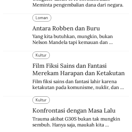
Meminta pengembalian dana dari negara.
Loman
Antara Robben dan Buru
Yang kita butuhkan, mungkin, bukan 
Nelson Mandela tapi kemauan dan 
keberanian untuk menebus dosa masa lalu 
dengan berbagai cara yang bisa memenuhi 
Kultur
rasa keadilan.
Film Fiksi Sains dan Fantasi
Merekam Harapan dan Ketakutan
Film fiksi sains dan fantasi lahir karena 
ketakutan pada komunisme, nuklir, dan 
dunia yang terkomputerisasi.
Kultur
Konfrontasi dengan Masa Lalu
Trauma akibat G30S bukan tak mungkin 
sembuh. Hanya saja, maukah kita 
menyembuhkannya?