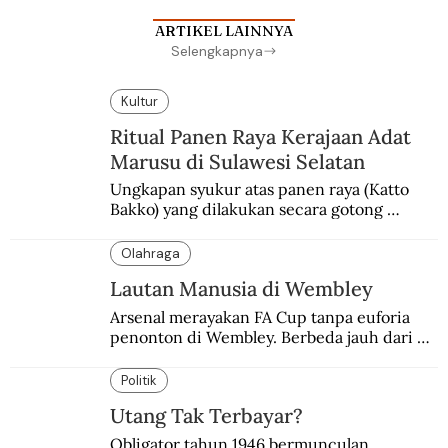
ARTIKEL LAINNYA
Selengkapnya
Kultur
Ritual Panen Raya Kerajaan Adat
Marusu di Sulawesi Selatan
Ungkapan syukur atas panen raya (Katto 
Bakko) yang dilakukan secara gotong 
royong.
Olahraga
Lautan Manusia di Wembley
Arsenal merayakan FA Cup tanpa euforia 
penonton di Wembley. Berbeda jauh dari 
suasana final di stadion ikonik itu 97 tahun 
silam.
Politik
Utang Tak Terbayar?
Obligator tahun 1946 bermunculan. 