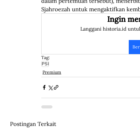
dalam pertemuan tersebut), menerbit
Sjahroezah untuk mengaktifkan kemba
Ingin me
Langgani historia.id untu
Ber
Tag:
PSI
Premium
Postingan Terkait