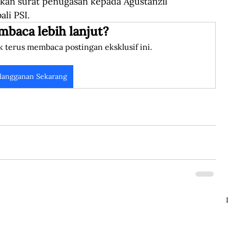
kan surat penugasan kepada Agustanzil 
li PSI. 
mbaca lebih lanjut?
k terus membaca postingan eksklusif ini.
langganan Sekarang