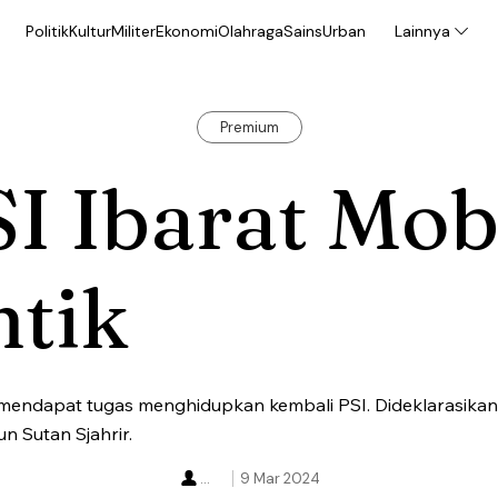
Politik
Kultur
Militer
Ekonomi
Olahraga
Sains
Urban
Lainnya
Premium
I Ibarat Mob
ntik
 mendapat tugas menghidupkan kembali PSI. Dideklarasika
n Sutan Sjahrir.
...
9 Mar 2024