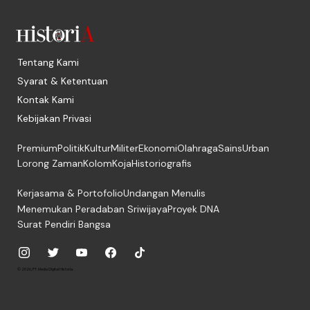
Tentang Kami
Syarat & Ketentuan
Kontak Kami
Kebijakan Privasi
Premium
Politik
Kultur
Militer
Ekonomi
Olahraga
Sains
Urban
Lorong Zaman
Kolom
Koja
Historiografis
Kerjasama & Portofolio
Undangan Menulis
Menemukan Peradaban Sriwijaya
Proyek DNA
Surat Pendiri Bangsa
© 2026, PT. Media Digital Historia.