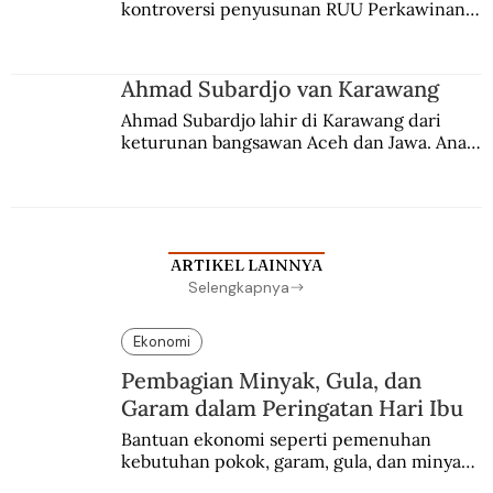
kontroversi penyusunan RUU Perkawinan. 
Berbuah manis walau penuh kompromi.
Ahmad Subardjo van Karawang
Ahmad Subardjo lahir di Karawang dari 
keturunan bangsawan Aceh dan Jawa. Anak 
kesayangan mantri polisi ini pindah ke 
Batavia untuk melanjutkan pendidikan di 
sekolah Belanda.
ARTIKEL LAINNYA
Selengkapnya
Ekonomi
Pembagian Minyak, Gula, dan
Garam dalam Peringatan Hari Ibu
Bantuan ekonomi seperti pemenuhan 
kebutuhan pokok, garam, gula, dan minyak 
menjadi salah satu perhatian dalam 