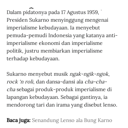
Dalam pidatonya pada 17 Agustus 1959, 
Band asal Inggris The Beatles ketika berada di Amerika Serikat pada 1964. (Wikimedia Commons).
Presiden Sukarno menyinggung mengenai 
imperialisme kebudayaan. Ia menyebut 
pemuda-pemudi Indonesia yang katanya anti-
imperialisme ekonomi dan imperialisme 
politik, justru membiarkan imperialisme 
terhadap kebudayaan.
Sukarno menyebut musik 
ngak-ngik-ngok
, 
rock ‘n roll
, dan dansa-dansi ala 
cha-cha-
cha
 sebagai produk-produk imperialisme di 
lapangan kebudayaan. Sebagai gantinya, ia 
mendorong tari dan irama yang disebut lenso.
Baca juga: 
Senandung Lenso ala Bung Karno