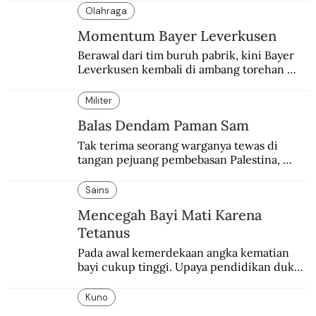
peringatan Hari Ibu.
Olahraga
Momentum Bayer Leverkusen
Berawal dari tim buruh pabrik, kini Bayer 
Leverkusen kembali di ambang torehan 
“treble”. Sempat diejek dengan julukan 
“Neverkusen”.
Militer
Balas Dendam Paman Sam
Tak terima seorang warganya tewas di 
tangan pejuang pembebasan Palestina, 
pemerintahan Ronald Reagan melakukan 
pembalasan.
Sains
Mencegah Bayi Mati Karena
Tetanus
Pada awal kemerdekaan angka kematian 
bayi cukup tinggi. Upaya pendidikan dukun 
pun dilakukan lewat Proyek Serpong.
Kuno