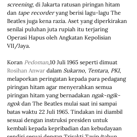
screening
, di Jakarta ratusan piringan hitam 
dan 
tape recorder 
yang berisi lagu-lagu The 
Beatles juga kena razia. Aset yang diperkirakan 
senilai puluhan juta rupiah itu terjaring 
Operasi Hapus oleh Angkatan Kepolisian 
VII/Jaya.
Koran 
Pedoman
,
10 Juli 1965 seperti dimuat 
Rosihan Anwar
 dalam 
Sukarno, Tentara, PKI
, 
me
laporkan 
peringatan kepada para pedagang 
piringan hitam agar menyerahkan semua 
piringan hitam yang bernadakan 
ngak-ngik-
ngok
 dan The Beatles mulai saat ini sampai 
batas waktu 22 Juli 1965. Tindakan ini diambil 
sesuai dengan instruksi presiden untuk 
kembali kepada kepribadian dan kebudayaan 
sendiri sesuai dengan Trisakti Tavip 
(tahun 