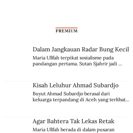
Silang Sengkarut Perjalanan Pulang
Odysseus
PREMIUM
Dalam Jangkauan Radar Bung Kecil
Maria Ullfah terpikat sosialisme pada 
pandangan pertama. Sutan Sjahrir jadi 
comblangnya.
Kisah Leluhur Ahmad Subardjo
Buyut Ahmad Subardjo berasal dari 
keluarga terpandang di Aceh yang terlibat 
persaingan kekuasaan. Dia memilih 
merantau ke Jawa dan menjadi pemuka 
agama Islam. Anaknya mengikuti jejaknya.
Agar Bahtera Tak Lekas Retak
Maria Ullfah berada di dalam pusaran 