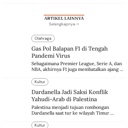
ARTIKEL LAINNYA
Selengkapnya
Olahraga
Gas Pol Balapan F1 di Tengah
Pandemi Virus
Sebagaimana Premier League, Serie A, dan 
NBA, akhirnya F1 juga membatalkan ajang 
balapannya. Menghindari pengalaman 
enam dekade lampau.
Kultur
Dardanella Jadi Saksi Konflik
Yahudi-Arab di Palestina
Palestina menjadi tujuan rombongan 
Dardanella saat tur ke wilayah Timur 
Tengah. Di sana mereka menjadi saksi 
ketegangan antara orang Yahudi dan 
Kultur