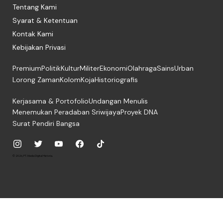
Tentang Kami
Syarat & Ketentuan
Kontak Kami
Kebijakan Privasi
Premium
Politik
Kultur
Militer
Ekonomi
Olahraga
Sains
Urban
Lorong Zaman
Kolom
Koja
Historiografis
Kerjasama & Portofolio
Undangan Menulis
Menemukan Peradaban Sriwijaya
Proyek DNA
Surat Pendiri Bangsa
© 2026, PT. Media Digital Historia.