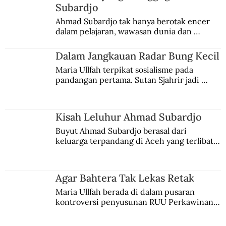
Subardjo
Kritik Soe Hok Gie kepada Rektor UI
Ahmad Subardjo tak hanya berotak encer 
dalam pelajaran, wawasan dunia dan 
kesadaran kebangsaannya tumbuh berkat 
Jules Verne, Multatuli, hingga Sun Yat-sen.
Dalam Jangkauan Radar Bung Kecil
Maria Ullfah terpikat sosialisme pada 
pandangan pertama. Sutan Sjahrir jadi 
comblangnya.
Kisah Leluhur Ahmad Subardjo
Buyut Ahmad Subardjo berasal dari 
keluarga terpandang di Aceh yang terlibat 
persaingan kekuasaan. Dia memilih 
merantau ke Jawa dan menjadi pemuka 
agama Islam. Anaknya mengikuti jejaknya.
Agar Bahtera Tak Lekas Retak
Maria Ullfah berada di dalam pusaran 
kontroversi penyusunan RUU Perkawinan. 
Berbuah manis walau penuh kompromi.