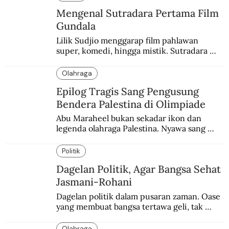
penduduk Arab.
Mengenal Sutradara Pertama Film
Gundala
Lilik Sudjio menggarap film pahlawan 
super, komedi, hingga mistik. Sutradara 
terbaik yang kurang dilirik.
Olahraga
Epilog Tragis Sang Pengusung
Bendera Palestina di Olimpiade
Abu Maraheel bukan sekadar ikon dan 
legenda olahraga Palestina. Nyawa sang 
Olimpian tak tertolong setelah Israel 
memblokade Rafah.
Politik
Dagelan Politik, Agar Bangsa Sehat
Jasmani-Rohani
Dagelan politik dalam pusaran zaman. Oase 
yang membuat bangsa tertawa geli, tak 
melulu nyeri.
Olahraga