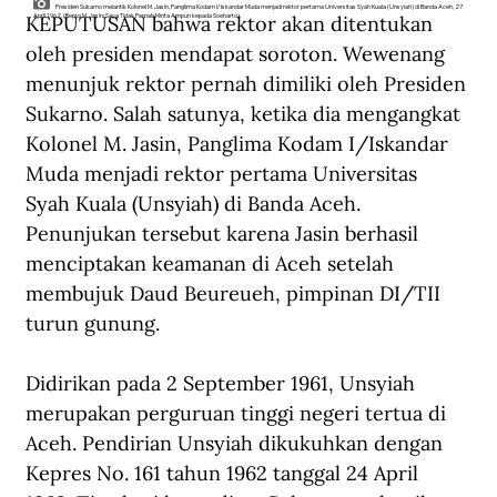
Presiden Sukarno melantik Kolonel M. Jasin, Panglima Kodam I/Iskandar Muda menjadi rektor pertama Universitas Syah Kuala (Unsyiah) di Banda Aceh, 27
KEPUTUSAN bahwa rektor akan ditentukan 
April 1962. (Repro M. Jasin: Saya Tidak Pernah Minta Ampun kepada Soeharto).
oleh presiden mendapat soroton. Wewenang 
menunjuk rektor pernah dimiliki oleh Presiden 
Sukarno. Salah satunya, ketika dia mengangkat 
Kolonel M. Jasin, Panglima Kodam I/Iskandar 
Muda menjadi rektor pertama Universitas 
Syah Kuala (Unsyiah) di Banda Aceh. 
Penunjukan tersebut karena Jasin berhasil 
menciptakan keamanan di Aceh setelah 
membujuk Daud Beureueh, pimpinan DI/TII 
turun gunung.
Didirikan pada 2 September 1961, Unsyiah 
merupakan perguruan tinggi negeri tertua di 
Aceh. Pendirian Unsyiah dikukuhkan dengan 
Kepres No. 161 tahun 1962 tanggal 24 April 