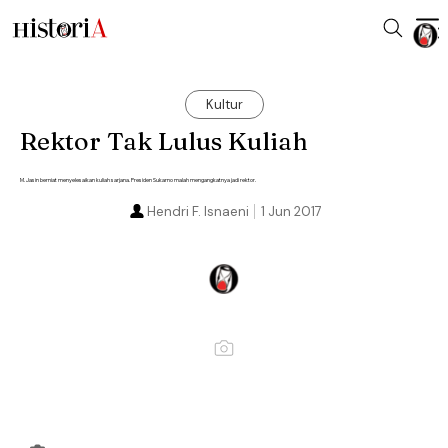
Kultur
Rektor Tak Lulus Kuliah
M. Jasin berniat menyelesaikan kuliah sarjana. Presiden Sukarno malah mengangkatnya jadi rektor.
Hendri F. Isnaeni
1 Jun 2017