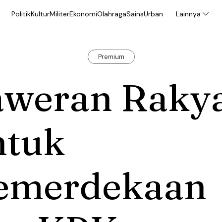
Politik
Kultur
Militer
Ekonomi
Olahraga
Sains
Urban
Lainnya
Premium
aweran Raky
ntuk
emerdekaan