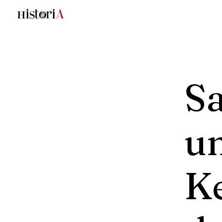
S
u
K