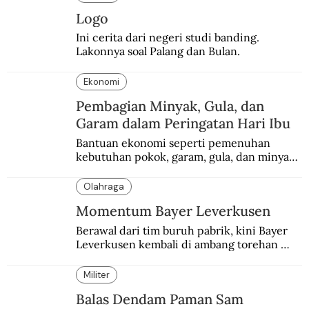
Logo
Ini cerita dari negeri studi banding. 
Lakonnya soal Palang dan Bulan.
Ekonomi
Pembagian Minyak, Gula, dan
Garam dalam Peringatan Hari Ibu
Bantuan ekonomi seperti pemenuhan 
kebutuhan pokok, garam, gula, dan minyak 
menjadi salah satu perhatian dalam 
peringatan Hari Ibu.
Olahraga
Momentum Bayer Leverkusen
Berawal dari tim buruh pabrik, kini Bayer 
Leverkusen kembali di ambang torehan 
“treble”. Sempat diejek dengan julukan 
“Neverkusen”.
Militer
Balas Dendam Paman Sam