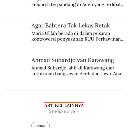
keluarga terpandang di Aceh yang terlibat 
persaingan kekuasaan. Dia memilih 
merantau ke Jawa dan menjadi pemuka 
agama Islam. Anaknya mengikuti jejaknya.
Agar Bahtera Tak Lekas Retak
Maria Ullfah berada di dalam pusaran 
kontroversi penyusunan RUU Perkawinan. 
Berbuah manis walau penuh kompromi.
Ahmad Subardjo van Karawang
Ahmad Subardjo lahir di Karawang dari 
keturunan bangsawan Aceh dan Jawa. Anak 
kesayangan mantri polisi ini pindah ke 
Batavia untuk melanjutkan pendidikan di 
sekolah Belanda.
ARTIKEL LAINNYA
Selengkapnya
Loman