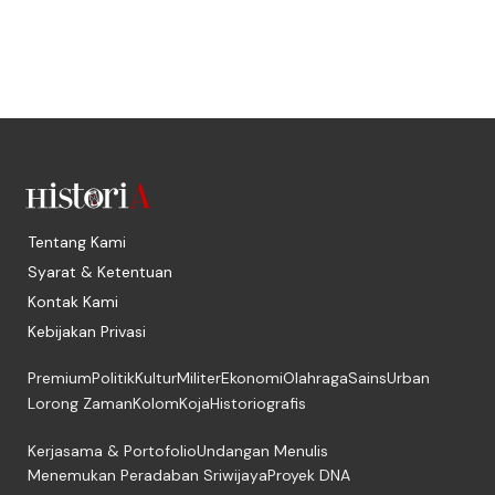
Tentang Kami
Syarat & Ketentuan
Kontak Kami
Kebijakan Privasi
Premium
Politik
Kultur
Militer
Ekonomi
Olahraga
Sains
Urban
Lorong Zaman
Kolom
Koja
Historiografis
Kerjasama & Portofolio
Undangan Menulis
Menemukan Peradaban Sriwijaya
Proyek DNA