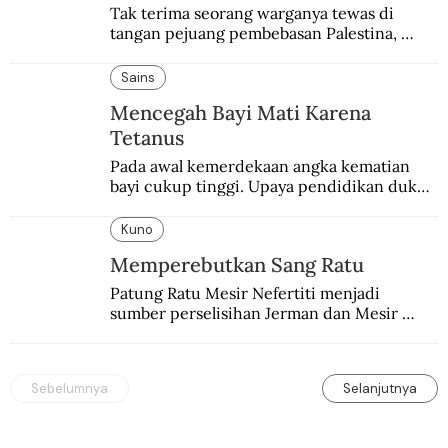
Tak terima seorang warganya tewas di 
tangan pejuang pembebasan Palestina, 
pemerintahan Ronald Reagan melakukan 
pembalasan.
Sains
Mencegah Bayi Mati Karena
Tetanus
Pada awal kemerdekaan angka kematian 
bayi cukup tinggi. Upaya pendidikan dukun 
pun dilakukan lewat Proyek Serpong.
Kuno
Memperebutkan Sang Ratu
Patung Ratu Mesir Nefertiti menjadi 
sumber perselisihan Jerman dan Mesir 
selama puluhan tahun.
Sebelumnya
Selanjutnya