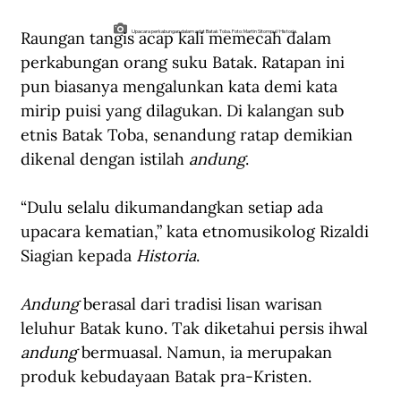
Raungan tangis acap kali memecah dalam 
Upacara perkabungan dalam adat Batak Toba. Foto: Martin Sitompul/Historia.
perkabungan orang suku Batak. Ratapan ini 
pun biasanya mengalunkan kata demi kata 
mirip puisi yang dilagukan. Di kalangan sub 
etnis Batak Toba, senandung ratap demikian 
dikenal dengan istilah 
andung
.    
“Dulu selalu dikumandangkan setiap ada 
upacara kematian,” kata etnomusikolog Rizaldi 
Siagian kepada 
Historia
.
Andung
 berasal dari tradisi lisan warisan 
leluhur Batak kuno. Tak diketahui persis ihwal 
andung
 bermuasal. Namun, ia merupakan 
produk kebudayaan Batak pra-Kristen.