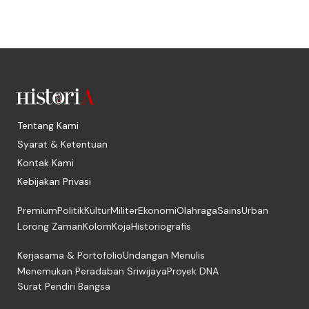
Tentang Kami
Syarat & Ketentuan
Kontak Kami
Kebijakan Privasi
Premium
Politik
Kultur
Militer
Ekonomi
Olahraga
Sains
Urban
Lorong Zaman
Kolom
Koja
Historiografis
Kerjasama & Portofolio
Undangan Menulis
Menemukan Peradaban Sriwijaya
Proyek DNA
Surat Pendiri Bangsa