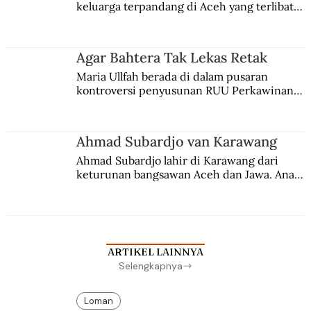
keluarga terpandang di Aceh yang terlibat 
persaingan kekuasaan. Dia memilih 
merantau ke Jawa dan menjadi pemuka 
agama Islam. Anaknya mengikuti jejaknya.
Agar Bahtera Tak Lekas Retak
Maria Ullfah berada di dalam pusaran 
kontroversi penyusunan RUU Perkawinan. 
Berbuah manis walau penuh kompromi.
Ahmad Subardjo van Karawang
Ahmad Subardjo lahir di Karawang dari 
keturunan bangsawan Aceh dan Jawa. Anak 
kesayangan mantri polisi ini pindah ke 
Batavia untuk melanjutkan pendidikan di 
sekolah Belanda.
ARTIKEL LAINNYA
Selengkapnya
Loman