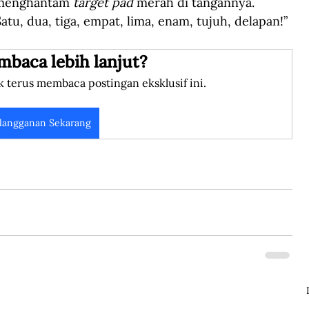
 menghantam 
target pad
 merah di tangannya. 
Satu, dua, tiga, empat, lima, enam, tujuh, delapan!” 
mbaca lebih lanjut?
k terus membaca postingan eksklusif ini.
langganan Sekarang