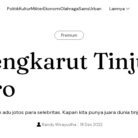
Politik
Kultur
Militer
Ekonomi
Olahraga
Sains
Urban
Lainnya
Premium
ngkarut Tinj
ro
 adu jotos para selebritas. Kapan kita punya juara dunia tinj
Randy Wirayudha
18 Des 2022