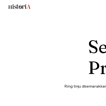
Se
P
Ring tinju disemarakkan