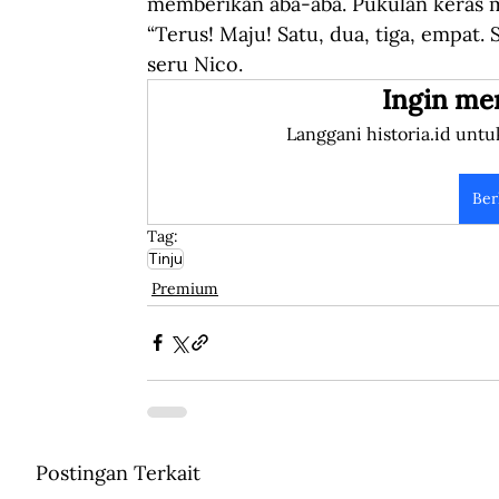
memberikan aba-aba. Pukulan keras
“Terus! Maju! Satu, dua, tiga, empat. 
seru Nico.
Ingin me
Langgani historia.id untu
Ber
Tag:
Tinju
Premium
Postingan Terkait