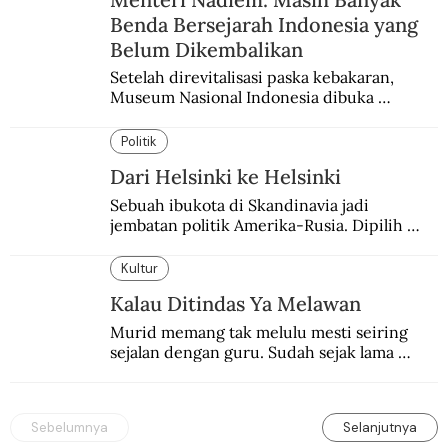
Benda Bersejarah Indonesia yang
Belum Dikembalikan
Setelah direvitalisasi paska kebakaran, 
Museum Nasional Indonesia dibuka 
kembali. Bertepatan dengan perhelatan 
Pameran Repatriasi 2024.
Politik
Dari Helsinki ke Helsinki
Sebuah ibukota di Skandinavia jadi 
jembatan politik Amerika-Rusia. Dipilih 
karena kenetralannya sejak Perang Dingin.
Kultur
Kalau Ditindas Ya Melawan
Murid memang tak melulu mesti seiring 
sejalan dengan guru. Sudah sejak lama 
orang-orang mengatakan, guru kencing 
berdiri, murid kencing berlari.
Sebelumnya
Selanjutnya