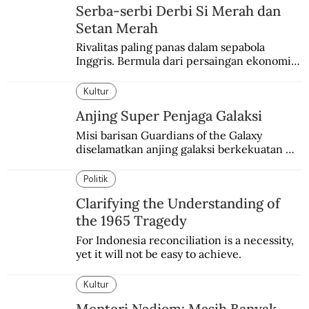
Serba-serbi Derbi Si Merah dan
Setan Merah
Rivalitas paling panas dalam sepabola 
Inggris. Bermula dari persaingan ekonomi 
dan industri.
Kultur
Anjing Super Penjaga Galaksi
Misi barisan Guardians of the Galaxy 
diselamatkan anjing galaksi berkekuatan 
super. Karakter yang terinspirasi dari Laika 
si martir antariksa Soviet.
Politik
Clarifying the Understanding of
the 1965 Tragedy
For Indonesia reconciliation is a necessity, 
yet it will not be easy to achieve.
Kultur
Menteri Nadiem: Masih Banyak