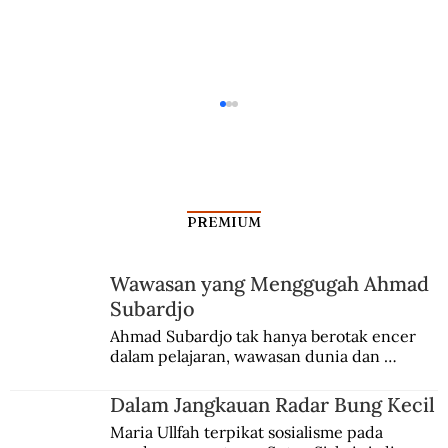
PREMIUM
Wawasan yang Menggugah Ahmad
Subardjo
Dalam Jangkauan Radar Bung Kecil
Ahmad Subardjo tak hanya berotak encer 
dalam pelajaran, wawasan dunia dan 
kesadaran kebangsaannya tumbuh berkat 
Jules Verne, Multatuli, hingga Sun Yat-sen.
Dalam Jangkauan Radar Bung Kecil
Maria Ullfah terpikat sosialisme pada 