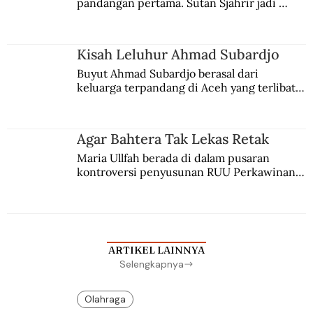
pandangan pertama. Sutan Sjahrir jadi 
comblangnya.
Kisah Leluhur Ahmad Subardjo
Buyut Ahmad Subardjo berasal dari 
keluarga terpandang di Aceh yang terlibat 
persaingan kekuasaan. Dia memilih 
merantau ke Jawa dan menjadi pemuka 
agama Islam. Anaknya mengikuti jejaknya.
Agar Bahtera Tak Lekas Retak
Maria Ullfah berada di dalam pusaran 
kontroversi penyusunan RUU Perkawinan. 
Berbuah manis walau penuh kompromi.
ARTIKEL LAINNYA
Selengkapnya
Olahraga