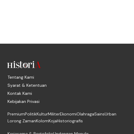
Tentang Kami
Syarat & Ketentuan
Kontak Kami
Kebijakan Privasi
Premium
Politik
Kultur
Militer
Ekonomi
Olahraga
Sains
Urban
Lorong Zaman
Kolom
Koja
Historiografis
Kerjasama & Portofolio
Undangan Menulis