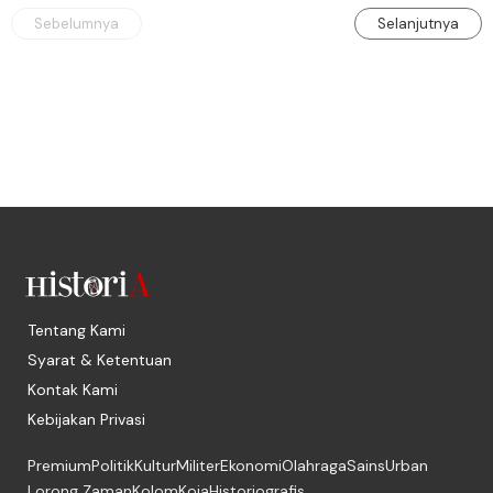
Sebelumnya
Selanjutnya
Tentang Kami
Syarat & Ketentuan
Kontak Kami
Kebijakan Privasi
Premium
Politik
Kultur
Militer
Ekonomi
Olahraga
Sains
Urban
Lorong Zaman
Kolom
Koja
Historiografis