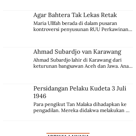
merantau ke Jawa dan menjadi pemuka 
agama Islam. Anaknya mengikuti jejaknya.
Agar Bahtera Tak Lekas Retak
Maria Ullfah berada di dalam pusaran 
kontroversi penyusunan RUU Perkawinan. 
Berbuah manis walau penuh kompromi.
Ahmad Subardjo van Karawang
Ahmad Subardjo lahir di Karawang dari 
keturunan bangsawan Aceh dan Jawa. Anak 
kesayangan mantri polisi ini pindah ke 
Batavia untuk melanjutkan pendidikan di 
sekolah Belanda.
Persidangan Pelaku Kudeta 3 Juli
1946
Para pengikut Tan Malaka dihadapkan ke 
pengadilan. Mereka didakwa melakukan 
penculikan Sutan Sjahrir dan berupaya 
menggulingkan pemerintahan.