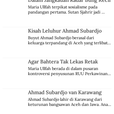
Maria Ullfah terpikat sosialisme pada 
pandangan pertama. Sutan Sjahrir jadi 
Pasukan Mataram Diserang Wabah
comblangnya.
Penyakit
Kisah Leluhur Ahmad Subardjo
Buyut Ahmad Subardjo berasal dari 
keluarga terpandang di Aceh yang terlibat 
persaingan kekuasaan. Dia memilih 
merantau ke Jawa dan menjadi pemuka 
agama Islam. Anaknya mengikuti jejaknya.
Agar Bahtera Tak Lekas Retak
Maria Ullfah berada di dalam pusaran 
kontroversi penyusunan RUU Perkawinan. 
Berbuah manis walau penuh kompromi.
Ahmad Subardjo van Karawang
Ahmad Subardjo lahir di Karawang dari 
keturunan bangsawan Aceh dan Jawa. Anak 
kesayangan mantri polisi ini pindah ke 