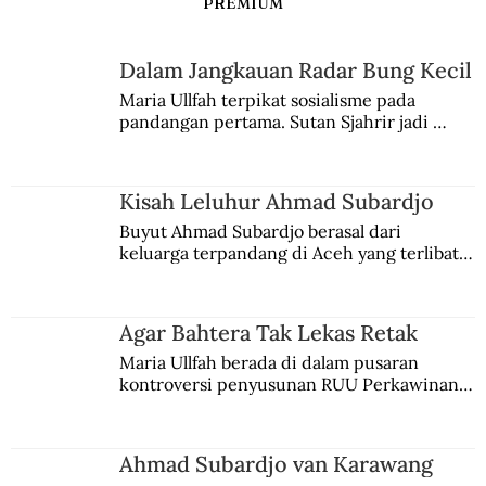
PREMIUM
Dalam Jangkauan Radar Bung Kecil
Maria Ullfah terpikat sosialisme pada 
pandangan pertama. Sutan Sjahrir jadi 
Saul, Raja Israel yang Berakhir di
comblangnya.
Tangan Bangsa Filistin
Kisah Leluhur Ahmad Subardjo
Buyut Ahmad Subardjo berasal dari 
keluarga terpandang di Aceh yang terlibat 
persaingan kekuasaan. Dia memilih 
merantau ke Jawa dan menjadi pemuka 
agama Islam. Anaknya mengikuti jejaknya.
Agar Bahtera Tak Lekas Retak
Maria Ullfah berada di dalam pusaran 
kontroversi penyusunan RUU Perkawinan. 
Berbuah manis walau penuh kompromi.
Ahmad Subardjo van Karawang