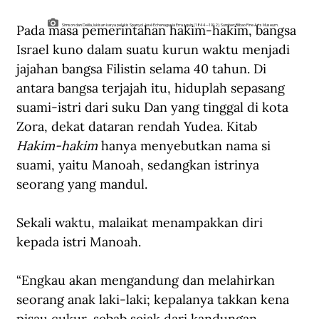
Pada masa pemerintahan hakim-hakim, bangsa 
Simson dan Delila, lukisan karya pelukis Spanyol José Echenagusia Errazquin (1844--1912). Sumber: Bilbao Fine Arts Museum.
Israel kuno dalam suatu kurun waktu menjadi 
jajahan bangsa Filistin selama 40 tahun. Di 
antara bangsa terjajah itu, hiduplah sepasang 
suami-istri dari suku Dan yang tinggal di kota 
Zora, dekat dataran rendah Yudea. Kitab 
Hakim-hakim
 hanya menyebutkan nama si 
suami, yaitu Manoah, sedangkan istrinya 
seorang yang mandul. 
Sekali waktu, malaikat menampakkan diri 
kepada istri Manoah.
“Engkau akan mengandung dan melahirkan 
seorang anak laki-laki; kepalanya takkan kena 
pisau cukur, sebab sejak dari kandungan 