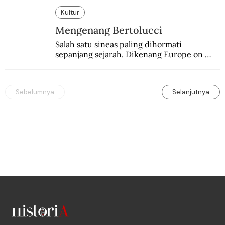
Hindia Belanda melalui medium lokal.
Kultur
Mengenang Bertolucci
Salah satu sineas paling dihormati 
sepanjang sejarah. Dikenang Europe on 
Screen (EoS) tahun ini lewat pemutaran 
tiga karyanya.
Sebelumnya
Selanjutnya