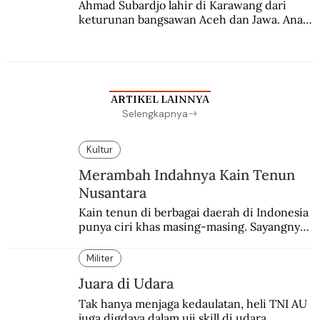
Ahmad Subardjo lahir di Karawang dari 
keturunan bangsawan Aceh dan Jawa. Anak 
kesayangan mantri polisi ini pindah ke 
Batavia untuk melanjutkan pendidikan di 
sekolah Belanda.
ARTIKEL LAINNYA
Selengkapnya
Kultur
Merambah Indahnya Kain Tenun
Nusantara
Kain tenun di berbagai daerah di Indonesia 
punya ciri khas masing-masing. Sayangnya, 
pendataan tentang para perajinnya masih 
belum memadai.
Militer
Juara di Udara
Tak hanya menjaga kedaulatan, heli TNI AU 
juga digdaya dalam uji skill di udara.