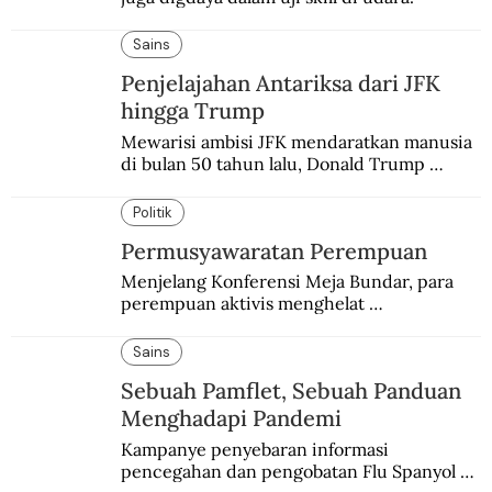
Sains
Penjelajahan Antariksa dari JFK
hingga Trump
Mewarisi ambisi JFK mendaratkan manusia 
di bulan 50 tahun lalu, Donald Trump 
terobsesi memasang bendera di Mars.
Politik
Permusyawaratan Perempuan
Menjelang Konferensi Meja Bundar, para 
perempuan aktivis menghelat 
permusyawaratan. Hasilnya dikirim ke 
delegasi Indonesia di KMB.
Sains
Sebuah Pamflet, Sebuah Panduan
Menghadapi Pandemi
Kampanye penyebaran informasi 
pencegahan dan pengobatan Flu Spanyol di 