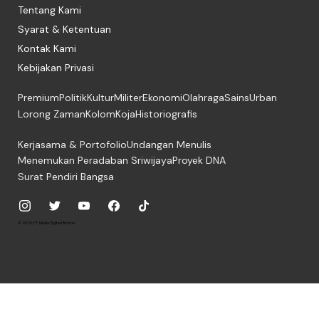
Tentang Kami
Syarat & Ketentuan
Kontak Kami
Kebijakan Privasi
Premium
Politik
Kultur
Militer
Ekonomi
Olahraga
Sains
Urban
Lorong Zaman
Kolom
Koja
Historiografis
Kerjasama & Portofolio
Undangan Menulis
Menemukan Peradaban Sriwijaya
Proyek DNA
Surat Pendiri Bangsa
© 2026, PT. Media Digital Historia.