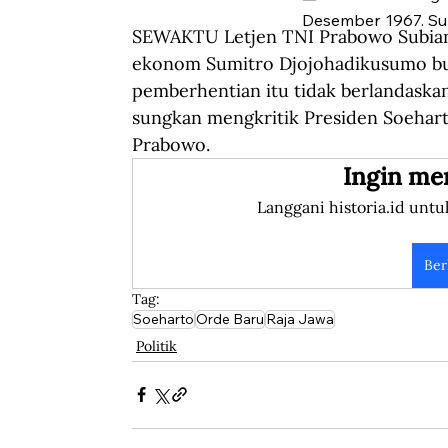
Desember 1967. Su
SEWAKTU Letjen TNI Prabowo Subiant
ekonom Sumitro Djojohadikusumo buk
pemberhentian itu tidak berlandaskan
sungkan mengkritik Presiden Soehar
Prabowo.
Ingin me
Langgani historia.id untu
Ber
Tag:
Soeharto
Orde Baru
Raja Jawa
Politik