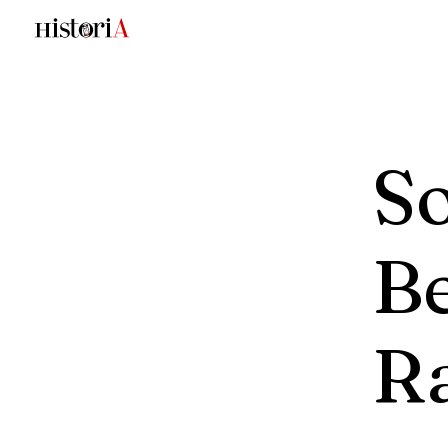
S
Be
R