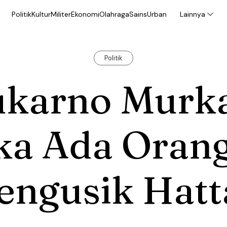
Politik
Kultur
Militer
Ekonomi
Olahraga
Sains
Urban
Lainnya
Politik
ukarno Murk
ika Ada Oran
engusik Hatt