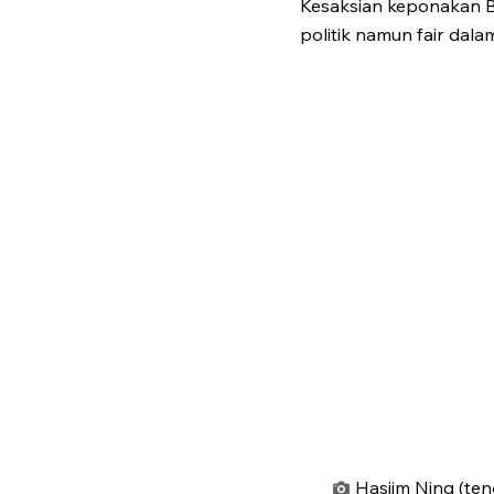
Kesaksian keponakan B
politik namun fair dala
Hasjim Ning (te