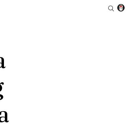
a
g
a