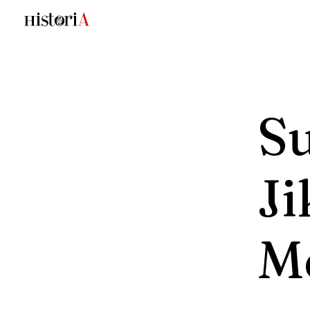
S
J
M