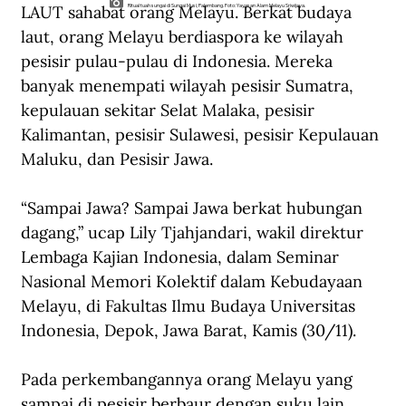
LAUT sahabat orang Melayu. Berkat budaya 
Ritual tuah sungai di Sungai Musi, Palembang. Foto: Yayasan Alam Melayu Sriwijaya.
laut, orang Melayu berdiaspora ke wilayah 
pesisir pulau-pulau di Indonesia. Mereka 
banyak menempati wilayah pesisir Sumatra, 
kepulauan sekitar Selat Malaka, pesisir 
Kalimantan, pesisir Sulawesi, pesisir Kepulauan 
Maluku, dan Pesisir Jawa.
“Sampai Jawa? Sampai Jawa berkat hubungan 
dagang,” ucap Lily Tjahjandari, wakil direktur 
Lembaga Kajian Indonesia, dalam Seminar 
Nasional Memori Kolektif dalam Kebudayaan 
Melayu, di Fakultas Ilmu Budaya Universitas 
Indonesia, Depok, Jawa Barat, Kamis (30/11).
Pada perkembangannya orang Melayu yang 
sampai di pesisir berbaur dengan suku lain. 