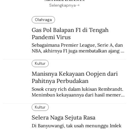
Selengkapnya
Olahraga
Gas Pol Balapan F1 di Tengah
Pandemi Virus
Sebagaimana Premier League, Serie A, dan 
NBA, akhirnya F1 juga membatalkan ajang 
balapannya. Menghindari pengalaman 
enam dekade lampau.
Kultur
Manisnya Kekayaan Oopjen dari
Pahitnya Perbudakan
Sosok crazy rich dalam lukisan Rembrandt. 
Menimbun kekayaannya dari hasil memeras 
keringat para budak.
Kultur
Selera Naga Sejuta Rasa
Di Banyuwangi, tak usah menunggu Imlek 