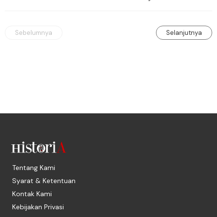
Tengah. Di sana mereka menjadi saksi 
ketegangan antara orang Yahudi dan 
penduduk Arab.
Sebelumnya
Selanjutnya
Tentang Kami
Syarat & Ketentuan
Kontak Kami
Kebijakan Privasi