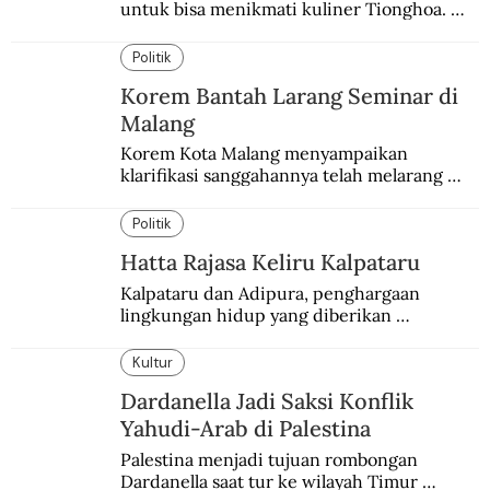
untuk bisa menikmati kuliner Tionghoa. 
Ada pasar kuliner khas yang digelar tiap 
pekan.
Politik
Korem Bantah Larang Seminar di
Malang
Korem Kota Malang menyampaikan 
klarifikasi sanggahannya telah melarang 
seminar sejarah di Universitas Negeri 
Malang.
Politik
Hatta Rajasa Keliru Kalpataru
Kalpataru dan Adipura, penghargaan 
lingkungan hidup yang diberikan 
pemerintah setiap tahun kepada dua pihak 
yang berbeda.
Kultur
Dardanella Jadi Saksi Konflik
Yahudi-Arab di Palestina
Palestina menjadi tujuan rombongan 
Dardanella saat tur ke wilayah Timur 