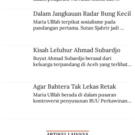
kesadaran kebangsaannya tumbuh berkat 
Jules Verne, Multatuli, hingga Sun Yat-sen.
Dalam Jangkauan Radar Bung Kecil
Maria Ullfah terpikat sosialisme pada 
pandangan pertama. Sutan Sjahrir jadi 
comblangnya.
Kisah Leluhur Ahmad Subardjo
Buyut Ahmad Subardjo berasal dari 
keluarga terpandang di Aceh yang terlibat 
persaingan kekuasaan. Dia memilih 
merantau ke Jawa dan menjadi pemuka 
agama Islam. Anaknya mengikuti jejaknya.
Agar Bahtera Tak Lekas Retak
Maria Ullfah berada di dalam pusaran 
kontroversi penyusunan RUU Perkawinan. 
Berbuah manis walau penuh kompromi.
ARTIKEL LAINNYA