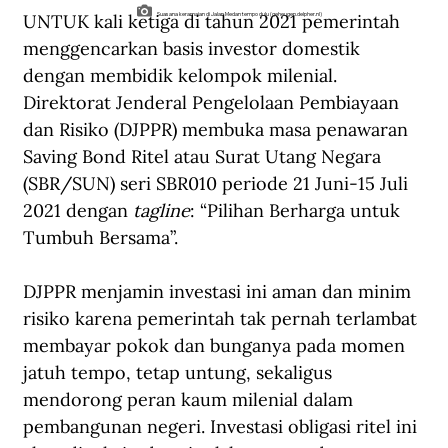
UNTUK kali ketiga di tahun 2021 pemerintah 
Suasana keramaian di Jalan Medan tempo dulu (geheugen.delpher.nl)
menggencarkan basis investor domestik 
dengan membidik kelompok milenial. 
Direktorat Jenderal Pengelolaan Pembiayaan 
dan Risiko (DJPPR) membuka masa penawaran 
Saving Bond Ritel atau Surat Utang Negara 
(SBR/SUN) seri SBR010 periode 21 Juni-15 Juli 
2021 dengan 
tagline
: “Pilihan Berharga untuk 
Tumbuh Bersama”.
DJPPR menjamin investasi ini aman dan minim 
risiko karena pemerintah tak pernah terlambat 
membayar pokok dan bunganya pada momen 
jatuh tempo, tetap untung, sekaligus 
mendorong peran kaum milenial dalam 
pembangunan negeri. Investasi obligasi ritel ini 