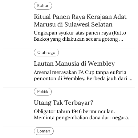
Kultur
Ritual Panen Raya Kerajaan Adat
Marusu di Sulawesi Selatan
Ungkapan syukur atas panen raya (Katto 
Bakko) yang dilakukan secara gotong 
royong.
Olahraga
Lautan Manusia di Wembley
Arsenal merayakan FA Cup tanpa euforia 
penonton di Wembley. Berbeda jauh dari 
suasana final di stadion ikonik itu 97 tahun 
silam.
Politik
Utang Tak Terbayar?
Obligator tahun 1946 bermunculan. 
Meminta pengembalian dana dari negara.
Loman