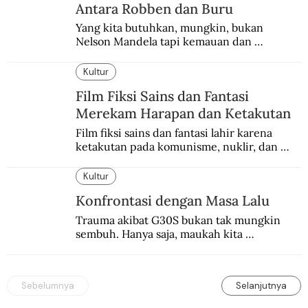
Antara Robben dan Buru
Yang kita butuhkan, mungkin, bukan 
Nelson Mandela tapi kemauan dan 
keberanian untuk menebus dosa masa lalu 
dengan berbagai cara yang bisa memenuhi 
Kultur
rasa keadilan.
Film Fiksi Sains dan Fantasi
Merekam Harapan dan Ketakutan
Film fiksi sains dan fantasi lahir karena 
ketakutan pada komunisme, nuklir, dan 
dunia yang terkomputerisasi.
Kultur
Konfrontasi dengan Masa Lalu
Trauma akibat G30S bukan tak mungkin 
sembuh. Hanya saja, maukah kita 
menyembuhkannya?
Sebelumnya
Selanjutnya