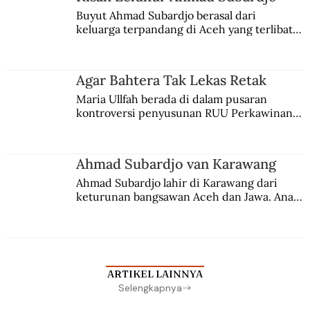
Buyut Ahmad Subardjo berasal dari 
keluarga terpandang di Aceh yang terlibat 
persaingan kekuasaan. Dia memilih 
merantau ke Jawa dan menjadi pemuka 
agama Islam. Anaknya mengikuti jejaknya.
Agar Bahtera Tak Lekas Retak
Maria Ullfah berada di dalam pusaran 
kontroversi penyusunan RUU Perkawinan. 
Berbuah manis walau penuh kompromi.
Ahmad Subardjo van Karawang
Ahmad Subardjo lahir di Karawang dari 
keturunan bangsawan Aceh dan Jawa. Anak 
kesayangan mantri polisi ini pindah ke 
Batavia untuk melanjutkan pendidikan di 
sekolah Belanda.
ARTIKEL LAINNYA
Selengkapnya