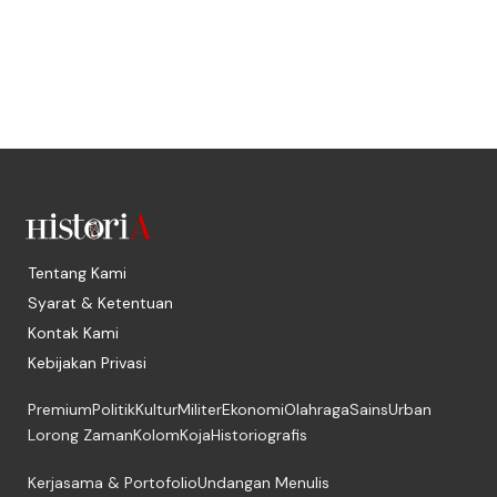
Tentang Kami
Syarat & Ketentuan
Kontak Kami
Kebijakan Privasi
Premium
Politik
Kultur
Militer
Ekonomi
Olahraga
Sains
Urban
Lorong Zaman
Kolom
Koja
Historiografis
Kerjasama & Portofolio
Undangan Menulis