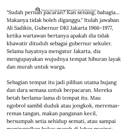
"Sudah pernah pacaran? Kan senang, bahagia… 
Sepasang muda-mudi memadu kasih di atas perahu. (Fernando Randy/Historia)
Makanya tidak boleh diganggu." Itulah jawaban 
Ali Sadikin, Gubernur DKI Jakarta 1966–1977, 
ketika wartawan bertanya apakah dia tidak 
khawatir dituduh sebagai gubernur sekuler. 
Selama hayatnya mengatur Jakarta, dia 
mengupayakan wujudnya tempat hiburan layak 
dan murah untuk warga. 
Sebagian tempat itu jadi pilihan utama bujang 
dan dara semasa untuk berpacaran. Mereka 
betah berlama-lama di tempat itu. Mau 
ngobrol sambil duduk atau jongkok, meremas-
remas tangan, makan panganan kecil, 
bersumpah setia sehidup semati, atau sampai 
meninggalkan bekas merah di leher masing-