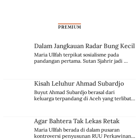
PREMIUM
Dalam Jangkauan Radar Bung Kecil
Maria Ullfah terpikat sosialisme pada 
pandangan pertama. Sutan Sjahrir jadi 
comblangnya.
Kisah Leluhur Ahmad Subardjo
Buyut Ahmad Subardjo berasal dari 
keluarga terpandang di Aceh yang terlibat 
persaingan kekuasaan. Dia memilih 
merantau ke Jawa dan menjadi pemuka 
agama Islam. Anaknya mengikuti jejaknya.
Agar Bahtera Tak Lekas Retak
Maria Ullfah berada di dalam pusaran 
kontroversi penyusunan RUU Perkawinan. 