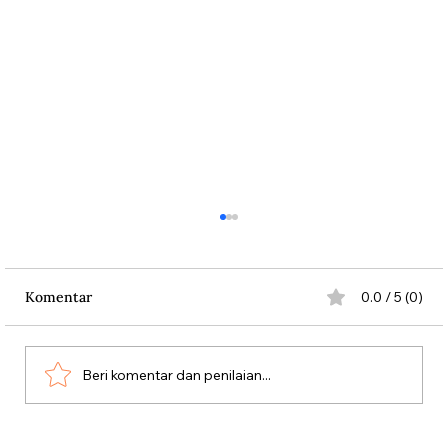
Komentar
0.0 / 5 (0)
Beri komentar dan penilaian...
Jalan-jalan Sejarah ke Hotel Sultan