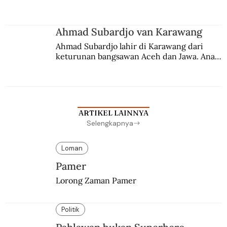
Berbuah manis walau penuh kompromi.
Ahmad Subardjo van Karawang
Ahmad Subardjo lahir di Karawang dari 
keturunan bangsawan Aceh dan Jawa. Anak 
kesayangan mantri polisi ini pindah ke 
Batavia untuk melanjutkan pendidikan di 
sekolah Belanda.
ARTIKEL LAINNYA
Selengkapnya
Loman
Pamer
Lorong Zaman Pamer
Politik