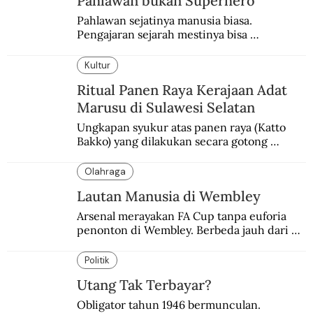
Pahlawan bukan Superhero
Pahlawan sejatinya manusia biasa. 
Pengajaran sejarah mestinya bisa 
menghadirkan sosok humanisnya.
Kultur
Ritual Panen Raya Kerajaan Adat
Marusu di Sulawesi Selatan
Ungkapan syukur atas panen raya (Katto 
Bakko) yang dilakukan secara gotong 
royong.
Olahraga
Lautan Manusia di Wembley
Arsenal merayakan FA Cup tanpa euforia 
penonton di Wembley. Berbeda jauh dari 
suasana final di stadion ikonik itu 97 tahun 
silam.
Politik
Utang Tak Terbayar?
Obligator tahun 1946 bermunculan. 