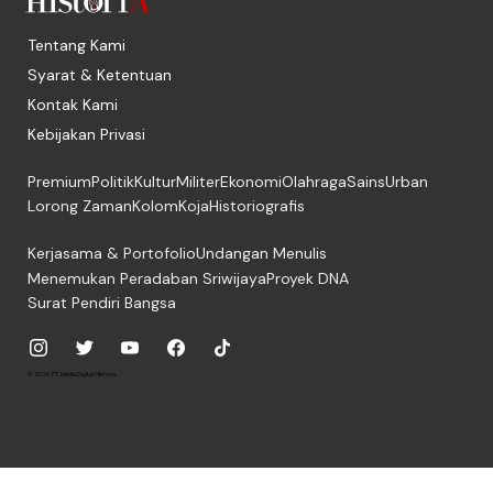
Tentang Kami
Syarat & Ketentuan
Kontak Kami
Kebijakan Privasi
Premium
Politik
Kultur
Militer
Ekonomi
Olahraga
Sains
Urban
Lorong Zaman
Kolom
Koja
Historiografis
Kerjasama & Portofolio
Undangan Menulis
Menemukan Peradaban Sriwijaya
Proyek DNA
Surat Pendiri Bangsa
© 2026, PT. Media Digital Historia.