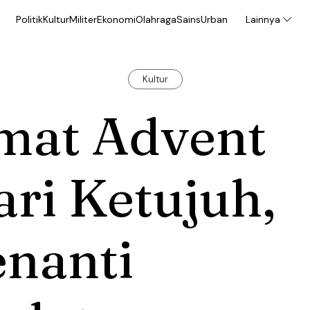
Politik
Kultur
Militer
Ekonomi
Olahraga
Sains
Urban
Lainnya
Kultur
mat Advent
ri Ketujuh,
enanti