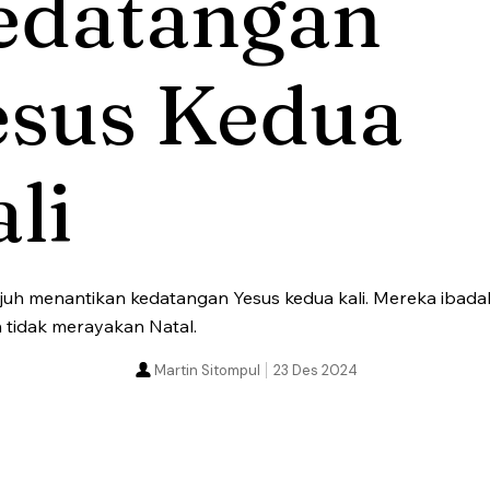
edatangan
esus Kedua
li
uh menantikan kedatangan Yesus kedua kali. Mereka ibadah
 tidak merayakan Natal.
Martin Sitompul
23 Des 2024