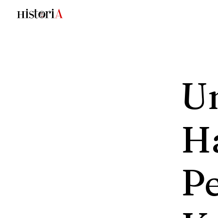
U
Ha
P