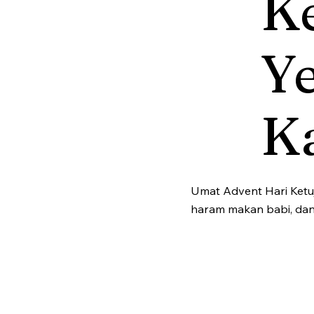
K
Y
Ka
Umat Advent Hari Ketuj
haram makan babi, dan