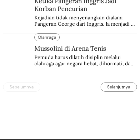
Ketika Pangeran Inggris Jadi
Korban Pencurian
Kejadian tidak menyenangkan dialami 
Pangeran George dari Inggris. Ia menjadi 
korban pencurian saat berkunjung ke 
Buenos Aires, Argentina.
Olahraga
Mussolini di Arena Tenis
Pemuda harus dilatih disiplin melalui 
olahraga agar negara hebat, dihormati, dan 
ditakuti, kata Mussolini.
Sebelumnya
Selanjutnya