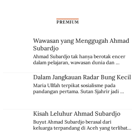
PREMIUM
Wawasan yang Menggugah Ahmad
Mantra Sakti Sang Dalang Wayang
Subardjo
Ahmad Subardjo tak hanya berotak encer 
dalam pelajaran, wawasan dunia dan 
kesadaran kebangsaannya tumbuh berkat 
Jules Verne, Multatuli, hingga Sun Yat-sen.
Dalam Jangkauan Radar Bung Kecil
Maria Ullfah terpikat sosialisme pada 
pandangan pertama. Sutan Sjahrir jadi 
comblangnya.
Kisah Leluhur Ahmad Subardjo
Buyut Ahmad Subardjo berasal dari 
keluarga terpandang di Aceh yang terlibat 
persaingan kekuasaan. Dia memilih 