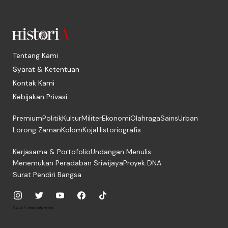
Tentang Kami
Syarat & Ketentuan
Kontak Kami
Kebijakan Privasi
Premium
Politik
Kultur
Militer
Ekonomi
Olahraga
Sains
Urban
Lorong Zaman
Kolom
Koja
Historiografis
Kerjasama & Portofolio
Undangan Menulis
Menemukan Peradaban Sriwijaya
Proyek DNA
Surat Pendiri Bangsa
© 2026, PT. Media Digital Historia.