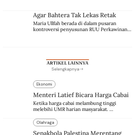
merantau ke Jawa dan menjadi pemuka 
agama Islam. Anaknya mengikuti jejaknya.
Agar Bahtera Tak Lekas Retak
Maria Ullfah berada di dalam pusaran 
kontroversi penyusunan RUU Perkawinan. 
Berbuah manis walau penuh kompromi.
ARTIKEL LAINNYA
Selengkapnya
Ekonomi
Menteri Latief Bicara Harga Cabai
Ketika harga cabai melambung tinggi 
melebihi UMR harian masyarakat. 
Bagaimana solusi dari menteri tenaga kerja?
Olahraga
Sepakbola Palestina Merentang