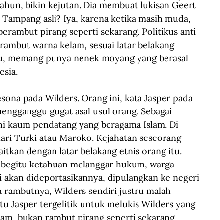
tahun, bikin kejutan. Dia membuat lukisan Geert 
Tampang asli? Iya, karena ketika masih muda, 
erambut pirang seperti sekarang. Politikus anti 
rambut warna kelam, sesuai latar belakang 
tahu, memang punya nenek moyang yang berasal 
esia.
sona pada Wilders. Orang ini, kata Jasper pada 
 mengganggu gugat asal usul orang. Sebagai 
hi kaum pendatang yang beragama Islam. Di 
ari Turki atau Maroko. Kejahatan seseorang 
aitkan dengan latar belakang etnis orang itu. 
 begitu ketahuan melanggar hukum, warga 
 akan dideportasikannya, dipulangkan ke negeri 
a rambutnya, Wilders sendiri justru malah 
tu Jasper tergelitik untuk melukis Wilders yang 
lam, bukan rambut pirang seperti sekarang.