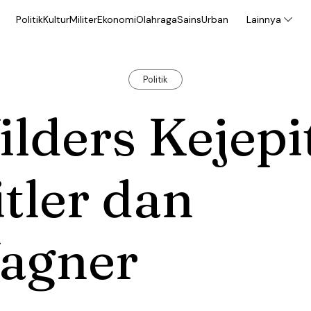
Politik
Kultur
Militer
Ekonomi
Olahraga
Sains
Urban
Lainnya
Politik
lders Kejepi
tler dan
agner