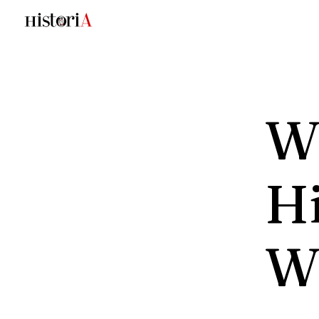
Wi
Hi
W