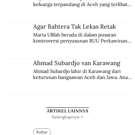
keluarga terpandang di Aceh yang terlibat 
persaingan kekuasaan. Dia memilih 
merantau ke Jawa dan menjadi pemuka 
agama Islam. Anaknya mengikuti jejaknya.
Agar Bahtera Tak Lekas Retak
Maria Ullfah berada di dalam pusaran 
kontroversi penyusunan RUU Perkawinan. 
Berbuah manis walau penuh kompromi.
Ahmad Subardjo van Karawang
Ahmad Subardjo lahir di Karawang dari 
keturunan bangsawan Aceh dan Jawa. Anak 
kesayangan mantri polisi ini pindah ke 
Batavia untuk melanjutkan pendidikan di 
sekolah Belanda.
ARTIKEL LAINNYA
Selengkapnya
Kultur