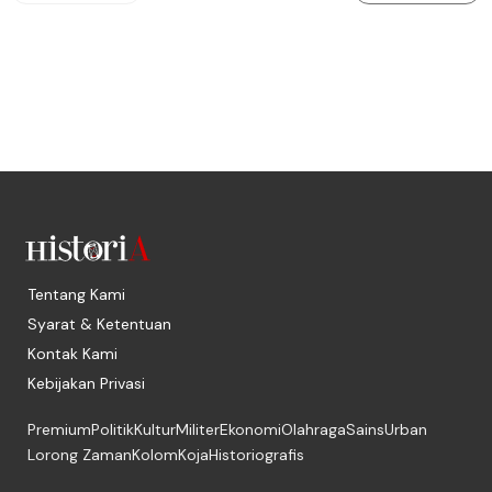
Tentang Kami
Syarat & Ketentuan
Kontak Kami
Kebijakan Privasi
Premium
Politik
Kultur
Militer
Ekonomi
Olahraga
Sains
Urban
Lorong Zaman
Kolom
Koja
Historiografis