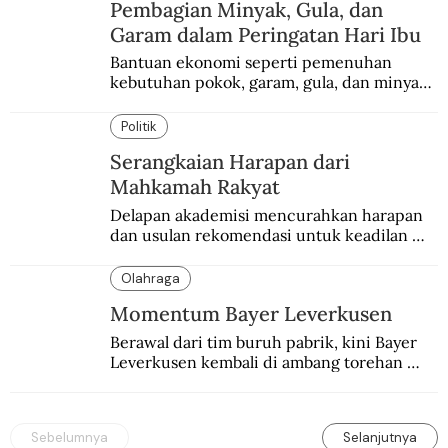
Pembagian Minyak, Gula, dan
Garam dalam Peringatan Hari Ibu
Bantuan ekonomi seperti pemenuhan 
kebutuhan pokok, garam, gula, dan minyak 
menjadi salah satu perhatian dalam 
peringatan Hari Ibu.
Politik
Serangkaian Harapan dari
Mahkamah Rakyat
Delapan akademisi mencurahkan harapan 
dan usulan rekomendasi untuk keadilan 
Pemilu. Mengingatkan spirit para pendiri 
bangsa dan perjuangan Reformasi 1998.
Olahraga
Momentum Bayer Leverkusen
Berawal dari tim buruh pabrik, kini Bayer 
Leverkusen kembali di ambang torehan 
“treble”. Sempat diejek dengan julukan 
“Neverkusen”.
Sebelumnya
Selanjutnya