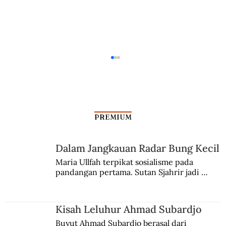
PREMIUM
Dalam Jangkauan Radar Bung Kecil
Maria Ullfah terpikat sosialisme pada 
pandangan pertama. Sutan Sjahrir jadi 
Operasi Monte Carlo, Misi Intelijen Koes
comblangnya.
Bersaudara
Kisah Leluhur Ahmad Subardjo
Buyut Ahmad Subardjo berasal dari 