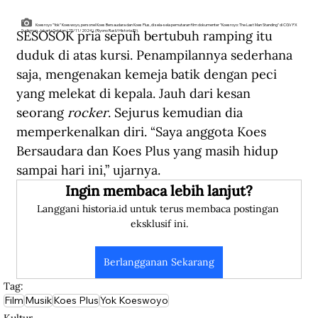
Koesroyo "Yok" Koeswoyo, personel Koes Bersaudara dan Koes Plus, di sela-sela pemutaran film dokumenter "Koesroyo: The Last Man Standing" di CGV FX
SESOSOK pria sepuh bertubuh ramping itu 
Sudirman, Jakarta Selatan (25/11/2024). (Riyono Rusli/Historia.ID).
duduk di atas kursi. Penampilannya sederhana 
saja, mengenakan kemeja batik dengan peci 
yang melekat di kepala. Jauh dari kesan 
seorang 
rocker
. Sejurus kemudian dia 
memperkenalkan diri. “Saya anggota Koes 
Bersaudara dan Koes Plus yang masih hidup 
sampai hari ini,” ujarnya.
Ingin membaca lebih lanjut?
Langgani historia.id untuk terus membaca postingan 
eksklusif ini.
Berlangganan Sekarang
Tag:
Film
Musik
Koes Plus
Yok Koeswoyo