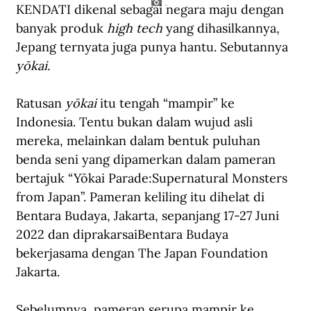
KENDATI dikenal sebagai negara maju dengan 
...
banyak produk 
high tech
 yang dihasilkannya, 
Jepang ternyata juga punya hantu. Sebutannya 
yōkai. 
Ratusan 
yōkai
 itu tengah “mampir” ke 
Indonesia. Tentu bukan dalam wujud asli 
mereka, melainkan dalam bentuk puluhan 
benda seni yang dipamerkan dalam pameran 
bertajuk “
Yōkai Parade:
Supernatural Monsters 
from Japan”. Pameran keliling itu dihelat di 
Bentara Budaya, Jakarta, sepanjang 17-27 Juni 
2022 dan diprakarsai
Bentara Budaya 
bekerjasama dengan The Japan Foundation 
Jakarta. 
Sebelumnya, pameran serupa mampir ke 