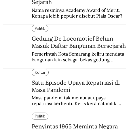
Sejarah
Nama resminya Academy Award of Merit. 
Kenapa lebih populer disebut Piala Oscar?
Politik
Gedung De Locomotief Belum
Masuk Daftar Bangunan Bersejarah
Pemerintah Kota Semarang keliru mendata 
bangunan lain sebagai bekas gedung 
redaksi De Locomotief.
Kultur
Satu Episode Upaya Repatriasi di
Masa Pandemi
Masa pandemi tak membuat upaya 
repatriasi berhenti. Keris keramat milik 
Pangeran Diponegoro itu akhirnya kembali 
di periode yang sulit.
Politik
Penyintas 1965 Meminta Negara