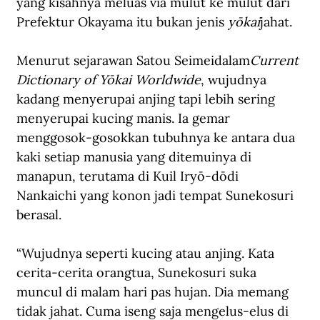
yang kisahnya meluas via mulut ke mulut dari 
Prefektur Okayama itu bukan jenis 
yōkai
jahat. 
Menurut sejarawan Satou Seimeidalam
Current 
Dictionary of Yōkai Worldwide
, wujudnya 
kadang menyerupai anjing tapi lebih sering 
menyerupai kucing manis. Ia gemar 
menggosok-gosokkan tubuhnya ke antara dua 
kaki setiap manusia yang ditemuinya di 
manapun, terutama di Kuil Iryō-dōdi 
Nankaichi yang konon jadi tempat Sunekosuri 
berasal.
“Wujudnya seperti kucing atau anjing. Kata 
cerita-cerita orangtua, Sunekosuri suka 
muncul di malam hari pas hujan. Dia memang 
tidak jahat. Cuma iseng saja mengelus-elus di 