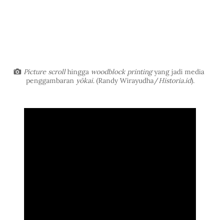
Picture scroll 
hingga 
woodblock printing 
yang jadi media 
penggambaran 
yōkai.
 (Randy Wirayudha/
Historia.id
).