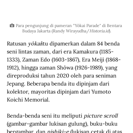
Para pengunjung di pameran “Yōkai Parade" di Bentara 
Budaya Jakarta (Randy Wirayudha/
Historia.id
).
Ratusan 
yōkai
itu dipamerkan dalam 84 benda 
seni lintas zaman, dari era Kamakura (1185-
1333), Zaman Edo (1603-1867), Era Meiji (1868-
1912), hingga zaman Shōwa (1926-1989), yang 
direproduksi tahun 2020 oleh para seniman 
Jepang. Beberapa benda itu dipinjam dari 
kolektor, mayoritas dipinjam dari Yumoto 
Koichi Memorial.
Benda-benda seni itu meliputi 
picture scroll
(gambar-gambar lukisan gulung), buku-buku 
bergambar, dan 
nishiki-e
 (lukisan cetak di atas 