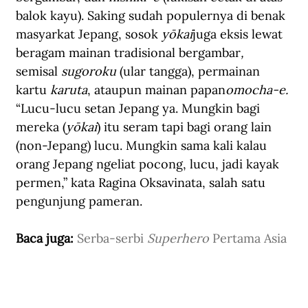
balok kayu). Saking sudah populernya di benak 
masyarkat Jepang, sosok 
yōkai
juga eksis
 lewat 
beragam mainan tradisional bergambar
, 
semisal 
sugoroku
 (ular tangga), permainan 
kartu 
karuta
, ataupun mainan papan
omocha-e.
“Lucu-lucu setan Jepang ya. Mungkin bagi 
mereka (
yōkai
) itu seram tapi bagi orang lain 
(non-Jepang) lucu. Mungkin sama kali kalau 
orang Jepang ngeliat pocong, lucu, jadi kayak 
permen,” kata Ragina Oksavinata, salah satu 
pengunjung pameran.
Baca juga: 
Serba-serbi 
Superhero
 Pertama Asia