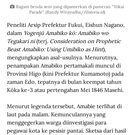
Ragam benda seni yang dipamerkan di pameran “Yōkai 
Parade". (Randy Wirayudha/
Historia.id
).
Peneliti Arsip Prefektur Fukui, Eishun Nagano, 
dalam 
Yogenjū Amabiko kō: Amabiko wo 
Tegakari ni
 (terj. 
Consideration on Prophetic 
Beast Amabiko: Using Umibiko as Hint
), 
mengungkapkan asal-usulnya. Menurutnya, 
penampakan Amabiko pertamakali muncul di 
Provinsi Higo (kini Prefektur Kumamoto) pada 
zaman Edo, tepatnya di bulan keempat tahun 
Kōka ke-3 atau pertengahan Mei 1846 Masehi. 
Menurut legenda tersebut, Amabie terlihat di 
laut pada malam. Kemunculannya yang 
menggegerkan warga diinvestigasi para 
pegawai kota ke pesisir pantai. Sketsa dari hasil 