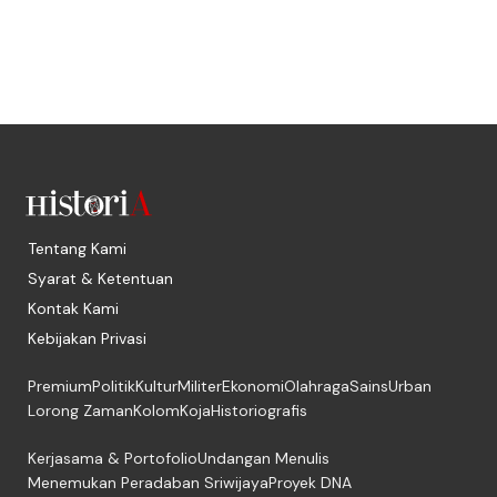
Tentang Kami
Syarat & Ketentuan
Kontak Kami
Kebijakan Privasi
Premium
Politik
Kultur
Militer
Ekonomi
Olahraga
Sains
Urban
Lorong Zaman
Kolom
Koja
Historiografis
Kerjasama & Portofolio
Undangan Menulis
Menemukan Peradaban Sriwijaya
Proyek DNA