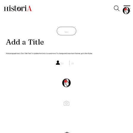
...
Add a Title
Add paragraph text. Click “Edit Text” to update the font, size and more. To change and reuse text themes, go to Site Styles.
...
...