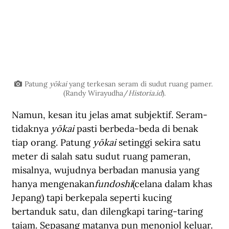
Patung 
yōkai
 yang terkesan seram di sudut ruang pamer. 
(Randy Wirayudha/
Historia.id
).
Namun, kesan itu jelas amat subjektif. Seram-
tidaknya 
yōkai
 pasti berbeda-beda di benak 
tiap orang. Patung 
yōkai
 setinggi sekira satu 
meter di salah satu sudut ruang pameran, 
misalnya, wujudnya berbadan manusia yang 
hanya mengenakan
fundoshi
(celana dalam khas 
Jepang) tapi berkepala seperti kucing 
bertanduk satu, dan dilengkapi taring-taring 
tajam. Sepasang matanya pun menonjol keluar. 