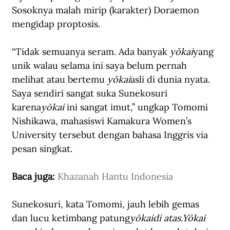
Sosoknya malah mirip (karakter) Doraemon 
mengidap proptosis. 
“Tidak semuanya seram. Ada banyak 
yōkai
yang 
unik walau selama ini saya belum pernah 
melihat atau bertemu 
yōkai
asli di dunia nyata. 
Saya sendiri sangat suka Sunekosuri 
karena
yōkai 
ini sangat imut,” ungkap Tomomi 
Nishikawa,
 mahasiswi Kamakura Women’s 
University tersebut 
dengan bahasa Inggris via 
pesan singkat.
Baca juga: 
Khazanah Hantu Indonesia
Sunekosuri, kata Tomomi, jauh lebih gemas 
dan lucu ketimbang patung
yōkai
di atas.
Yōkai