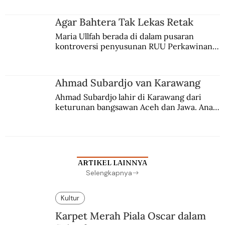
merantau ke Jawa dan menjadi pemuka 
agama Islam. Anaknya mengikuti jejaknya.
Agar Bahtera Tak Lekas Retak
Maria Ullfah berada di dalam pusaran 
kontroversi penyusunan RUU Perkawinan. 
Berbuah manis walau penuh kompromi.
Ahmad Subardjo van Karawang
Ahmad Subardjo lahir di Karawang dari 
keturunan bangsawan Aceh dan Jawa. Anak 
kesayangan mantri polisi ini pindah ke 
Batavia untuk melanjutkan pendidikan di 
sekolah Belanda.
ARTIKEL LAINNYA
Selengkapnya
Kultur
Karpet Merah Piala Oscar dalam