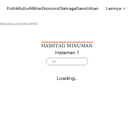
Politik
Kultur
Militer
Ekonomi
Olahraga
Sains
Urban
Lainnya
MBANGAN
SUKARNO
HASHTAG MINUMAN
Halaman 1
Loading...