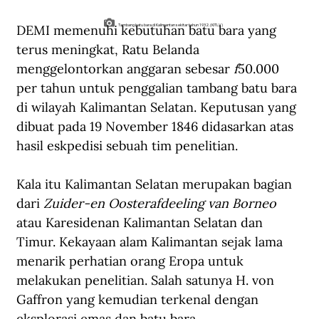
DEMI memenuhi kebutuhan batu bara yang 
Tambang batu bara di Kalimantan sekitar tahun 1932. (KITLV)
terus meningkat, Ratu Belanda 
menggelontorkan anggaran sebesar 
f
50.000 
per tahun untuk penggalian tambang batu bara 
di wilayah Kalimantan Selatan. Keputusan yang 
dibuat pada 19 November 1846 didasarkan atas 
hasil eskpedisi sebuah tim penelitian.
Kala itu Kalimantan Selatan merupakan bagian 
dari 
Zuider-en Oosterafdeeling van Borneo 
atau Karesidenan Kalimantan Selatan dan 
Timur. Kekayaan alam Kalimantan sejak lama 
menarik perhatian orang Eropa untuk 
melakukan penelitian. Salah satunya H. von 
Gaffron yang kemudian terkenal dengan 
eksplorasi emas dan batu bara.