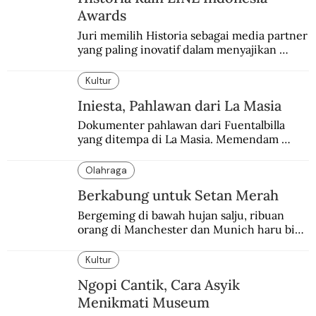
Awards
Juri memilih Historia sebagai media partner 
yang paling inovatif dalam menyajikan 
konten sejarah populer
Kultur
Iniesta, Pahlawan dari La Masia
Dokumenter pahlawan dari Fuentalbilla 
yang ditempa di La Masia. Memendam 
beban psikis di balik sifatnya yang kalem 
dan dingin.
Olahraga
Berkabung untuk Setan Merah
Bergeming di bawah hujan salju, ribuan 
orang di Manchester dan Munich haru biru 
mengenang 60 tahun tragedi yang 
menimpa MU.
Kultur
Ngopi Cantik, Cara Asyik
Menikmati Museum