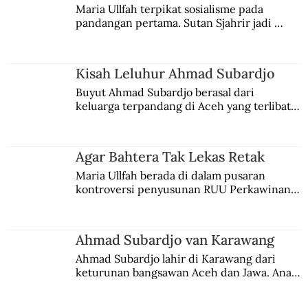
Maria Ullfah terpikat sosialisme pada 
pandangan pertama. Sutan Sjahrir jadi 
comblangnya.
Kisah Leluhur Ahmad Subardjo
Buyut Ahmad Subardjo berasal dari 
keluarga terpandang di Aceh yang terlibat 
persaingan kekuasaan. Dia memilih 
merantau ke Jawa dan menjadi pemuka 
agama Islam. Anaknya mengikuti jejaknya.
Agar Bahtera Tak Lekas Retak
Maria Ullfah berada di dalam pusaran 
kontroversi penyusunan RUU Perkawinan. 
Berbuah manis walau penuh kompromi.
Ahmad Subardjo van Karawang
Ahmad Subardjo lahir di Karawang dari 
keturunan bangsawan Aceh dan Jawa. Anak 
kesayangan mantri polisi ini pindah ke 
Batavia untuk melanjutkan pendidikan di 