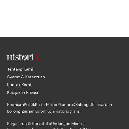
Tentang Kami
Syarat & Ketentuan
Kontak Kami
Kebijakan Privasi
Premium
Politik
Kultur
Militer
Ekonomi
Olahraga
Sains
Urban
Lorong Zaman
Kolom
Koja
Historiografis
Kerjasama & Portofolio
Undangan Menulis