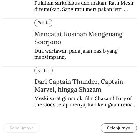
Puluhan sarkofagus dan makam Ratu Mesir 
ditemukan. Sang ratu merupakan istri 
sekaligus putri salah satu firaun yang 
sebelumnya keberadaannya tak pernah 
Politik
diketahui.
Mencatat Rosihan Mengenang
Soerjono
Dua wartawan pada jalan nasib yang 
menyimpang.
Kultur
Dari Captain Thunder, Captain
Marvel, hingga Shazam
Meski sarat gimmick, film Shazam! Fury of 
the Gods tetap menyajikan keluguan remaja 
yang menyimpan kekuatan para dewa 
Yunani.
Sebelumnya
Selanjutnya