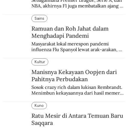
Sebagaimana Premier League, Serie A, dan 
NBA, akhirnya F1 juga membatalkan ajang 
balapannya. Menghindari pengalaman 
enam dekade lampau.
Sains
Ramuan dan Roh Jahat dalam
Menghadapi Pandemi
Masyarakat lokal merespon pandemi 
influenza Flu Spanyol lewat arak-arakan, 
sesajen, dan ramuan jamu tradisional.
Kultur
Manisnya Kekayaan Oopjen dari
Pahitnya Perbudakan
Sosok crazy rich dalam lukisan Rembrandt. 
Menimbun kekayaannya dari hasil memeras 
keringat para budak.
Kuno
Ratu Mesir di Antara Temuan Baru
Saqqara