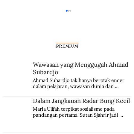
PREMIUM
Ketika Hatta Menolak Papua
Wawasan yang Menggugah Ahmad
Subardjo
Ahmad Subardjo tak hanya berotak encer 
dalam pelajaran, wawasan dunia dan 
kesadaran kebangsaannya tumbuh berkat 
Jules Verne, Multatuli, hingga Sun Yat-sen.
Dalam Jangkauan Radar Bung Kecil
Maria Ullfah terpikat sosialisme pada 
pandangan pertama. Sutan Sjahrir jadi 
comblangnya.