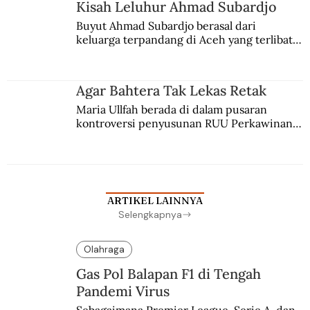
Kisah Leluhur Ahmad Subardjo
Buyut Ahmad Subardjo berasal dari 
keluarga terpandang di Aceh yang terlibat 
persaingan kekuasaan. Dia memilih 
merantau ke Jawa dan menjadi pemuka 
agama Islam. Anaknya mengikuti jejaknya.
Agar Bahtera Tak Lekas Retak
Maria Ullfah berada di dalam pusaran 
kontroversi penyusunan RUU Perkawinan. 
Berbuah manis walau penuh kompromi.
ARTIKEL LAINNYA
Selengkapnya
Olahraga
Gas Pol Balapan F1 di Tengah
Pandemi Virus