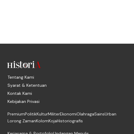
Tentang Kami
Syarat & Ketentuan
Kontak Kami
Kebijakan Privasi
Premium
Politik
Kultur
Militer
Ekonomi
Olahraga
Sains
Urban
Lorong Zaman
Kolom
Koja
Historiografis
Kerjasama & Portofolio
Undangan Menulis