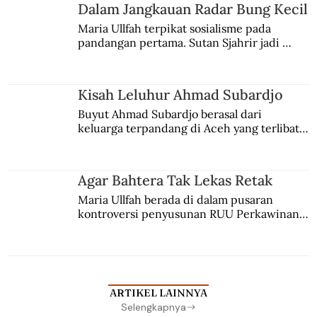
Jules Verne, Multatuli, hingga Sun Yat-sen.
Dalam Jangkauan Radar Bung Kecil
Maria Ullfah terpikat sosialisme pada 
pandangan pertama. Sutan Sjahrir jadi 
comblangnya.
Kisah Leluhur Ahmad Subardjo
Buyut Ahmad Subardjo berasal dari 
keluarga terpandang di Aceh yang terlibat 
persaingan kekuasaan. Dia memilih 
merantau ke Jawa dan menjadi pemuka 
agama Islam. Anaknya mengikuti jejaknya.
Agar Bahtera Tak Lekas Retak
Maria Ullfah berada di dalam pusaran 
kontroversi penyusunan RUU Perkawinan. 
Berbuah manis walau penuh kompromi.
ARTIKEL LAINNYA
Selengkapnya