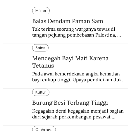
Militer
Balas Dendam Paman Sam
Tak terima seorang warganya tewas di 
tangan pejuang pembebasan Palestina, 
pemerintahan Ronald Reagan melakukan 
pembalasan.
Sains
Mencegah Bayi Mati Karena
Tetanus
Pada awal kemerdekaan angka kematian 
bayi cukup tinggi. Upaya pendidikan dukun 
pun dilakukan lewat Proyek Serpong.
Kultur
Burung Besi Terbang Tinggi
Kegagalan demi kegagalan menjadi bagian 
dari sejarah perkembangan pesawat 
terbang.
Olahraga