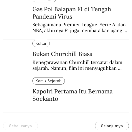
Gas Pol Balapan F1 di Tengah
Pandemi Virus
Sebagaimana Premier League, Serie A, dan 
NBA, akhirnya F1 juga membatalkan ajang 
balapannya. Menghindari pengalaman 
enam dekade lampau.
Kultur
Bukan Churchill Biasa
Kenegarawanan Churchill tercatat dalam 
sejarah. Namun, film ini menyuguhkan 
Churchill yang lain.
Komik Sejarah
Kapolri Pertama Itu Bernama
Soekanto
Sebelumnya
Selanjutnya