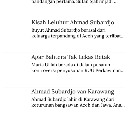
pandangan pertama. Sutan Sjahrir jadi 
Pembantaian Gardelegen, Pembantaian
comblangnya.
Terakhir di Perang Dunia II
Kisah Leluhur Ahmad Subardjo
Buyut Ahmad Subardjo berasal dari 
keluarga terpandang di Aceh yang terlibat 
persaingan kekuasaan. Dia memilih 
merantau ke Jawa dan menjadi pemuka 
agama Islam. Anaknya mengikuti jejaknya.
Agar Bahtera Tak Lekas Retak
Maria Ullfah berada di dalam pusaran 
kontroversi penyusunan RUU Perkawinan. 
Berbuah manis walau penuh kompromi.
Ahmad Subardjo van Karawang
Ahmad Subardjo lahir di Karawang dari 
keturunan bangsawan Aceh dan Jawa. Anak 
kesayangan mantri polisi ini pindah ke 
Batavia untuk melanjutkan pendidikan di 
sekolah Belanda.