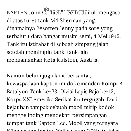
KAPTEN John C. “Jack” Lee Jr. duduk mengaso 
Ilustrasi Pertempuran Kastil Itter. (Repro The Last Battle).
di atas turet tank M4 Sherman yang 
dinamainya Besotten Jenny pada sore yang 
terbalut udara hangat musim semi, 4 Mei 1945. 
Tank itu istirahat di sebuah simpang jalan 
setelah memimpin tank-tank lain 
mengamankan Kota Kufstein, Austria. 
Namun belum juga lama bersantai, 
kewaspadaan kapten muda komandan Kompi B 
Batalyon Tank ke-23, Divisi Lapis Baja ke-12, 
Korps XXI Amerika Serikat itu tergugah. Dari 
kejauhan tampak sebuah mobil mirip kodok 
menggelinding mendekati persimpangan 
tempat tank Kapten Lee. Mobil yang ternyata 
Kübelwagen buatan Volkswagen (VW) itu jelas 