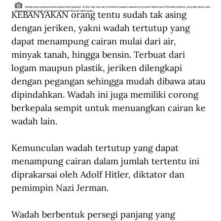
Wadah penyimpanan bahan bakar berkapasitas 20 liter dari Jerman. kiri bentuk wadah sebelumnya; kanan Wehrmacht-Einheitskanister yang diproduksi oleh
KEBANYAKAN orang tentu sudah tak asing 
Nirona pada tahun 1941. (Arche-foto, Burkhart Rüchel/Wikimedia).
dengan jeriken, yakni wadah tertutup yang 
dapat menampung cairan mulai dari air, 
minyak tanah, hingga bensin. Terbuat dari 
logam maupun plastik, jeriken dilengkapi 
dengan pegangan sehingga mudah dibawa atau 
dipindahkan. Wadah ini juga memiliki corong 
berkepala sempit untuk menuangkan cairan ke 
wadah lain. 
Kemunculan wadah tertutup yang dapat 
menampung cairan dalam jumlah tertentu ini 
diprakarsai oleh Adolf Hitler, diktator dan 
pemimpin Nazi Jerman.
Wadah berbentuk persegi panjang yang 