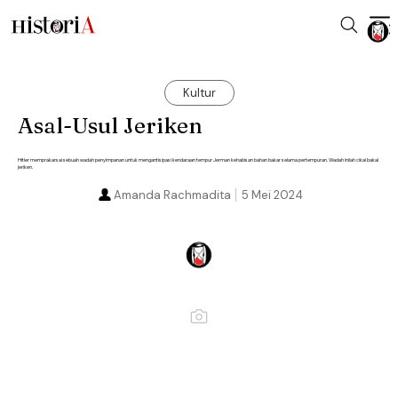
Kultur
Asal-Usul Jeriken
Hitler memprakarsai sebuah wadah penyimpanan untuk mengantisipasi kendaraan tempur Jerman kehabisan bahan bakar selama pertempuran. Wadah inilah cikal bakal
jeriken.
Amanda Rachmadita
5 Mei 2024