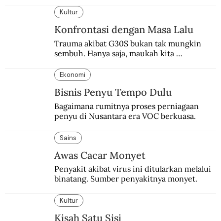
terhadap pendudukan Nazi Jerman. Bunga 
anyelir favorit sang pangeran menjadi 
Kultur
simbol perlawanan.
Konfrontasi dengan Masa Lalu
Trauma akibat G30S bukan tak mungkin 
sembuh. Hanya saja, maukah kita 
menyembuhkannya?
Ekonomi
Bisnis Penyu Tempo Dulu
Bagaimana rumitnya proses perniagaan 
penyu di Nusantara era VOC berkuasa.
Sains
Awas Cacar Monyet
Penyakit akibat virus ini ditularkan melalui 
binatang. Sumber penyakitnya monyet.
Kultur
Kisah Satu Sisi