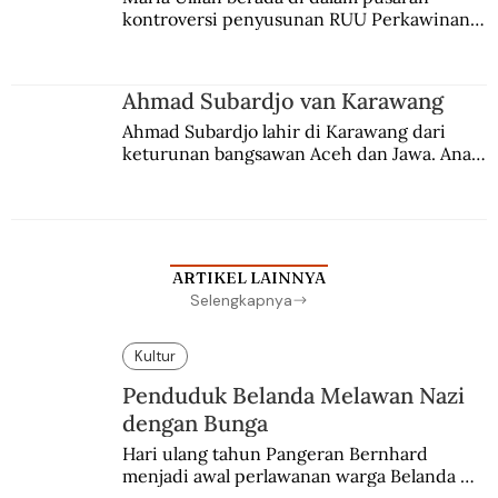
kontroversi penyusunan RUU Perkawinan. 
Berbuah manis walau penuh kompromi.
Ahmad Subardjo van Karawang
Ahmad Subardjo lahir di Karawang dari 
keturunan bangsawan Aceh dan Jawa. Anak 
kesayangan mantri polisi ini pindah ke 
Batavia untuk melanjutkan pendidikan di 
sekolah Belanda.
ARTIKEL LAINNYA
Selengkapnya
Kultur
Penduduk Belanda Melawan Nazi
dengan Bunga
Hari ulang tahun Pangeran Bernhard 
menjadi awal perlawanan warga Belanda 