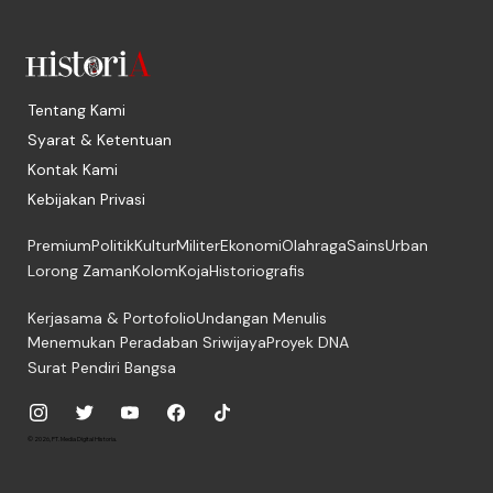
Tentang Kami
Syarat & Ketentuan
Kontak Kami
Kebijakan Privasi
Premium
Politik
Kultur
Militer
Ekonomi
Olahraga
Sains
Urban
Lorong Zaman
Kolom
Koja
Historiografis
Kerjasama & Portofolio
Undangan Menulis
Menemukan Peradaban Sriwijaya
Proyek DNA
Surat Pendiri Bangsa
© 2026, PT. Media Digital Historia.