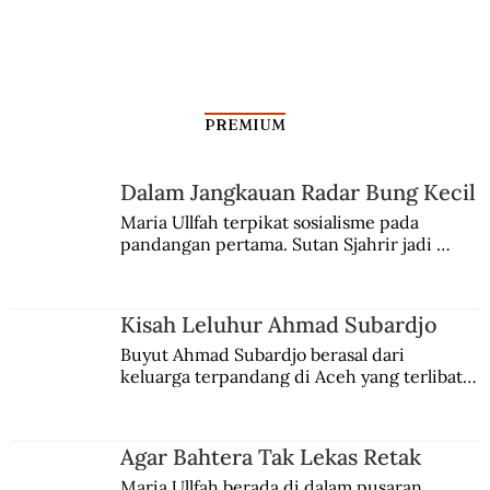
PREMIUM
Dalam Jangkauan Radar Bung Kecil
Maria Ullfah terpikat sosialisme pada 
pandangan pertama. Sutan Sjahrir jadi 
Penyakit Asma Memicu Penciptaan Alat
comblangnya.
Penyedot Debu
Kisah Leluhur Ahmad Subardjo
Buyut Ahmad Subardjo berasal dari 
keluarga terpandang di Aceh yang terlibat 
persaingan kekuasaan. Dia memilih 
merantau ke Jawa dan menjadi pemuka 
agama Islam. Anaknya mengikuti jejaknya.
Agar Bahtera Tak Lekas Retak
Maria Ullfah berada di dalam pusaran 