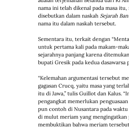
adalah terjemahan Belanda dari Ki Amuk
nama ini telah dikenal pada masa it
disebutkan dalam naskah 
Sejarah Ban
nama itu dalam naskah tersebut.
Sementara itu, terkait dengan “Mentar
untuk pertama kali pada makam-makam
sejarahnya panjang karena ditemukan
bupati Gresik pada kedua dasawarsa 
“Kelemahan argumentasi tersebut m
gagasan Crucq, yaitu masa yang terla
itu di Jawa,” tulis 
Guillot dan Kalus. “I
pengangkat memerlukan penguasaan tek
pun contoh di Nusantara pada waktu i
di mulut meriam yang mengingatkan p
membuktikan bahwa meriam tersebut 