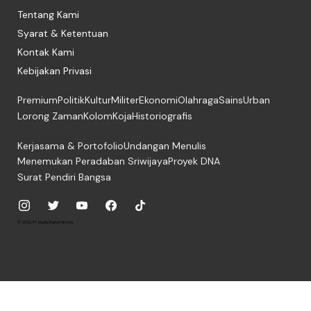
Tentang Kami
Syarat & Ketentuan
Kontak Kami
Kebijakan Privasi
Premium
Politik
Kultur
Militer
Ekonomi
Olahraga
Sains
Urban
Lorong Zaman
Kolom
Koja
Historiografis
Kerjasama & Portofolio
Undangan Menulis
Menemukan Peradaban Sriwijaya
Proyek DNA
Surat Pendiri Bangsa
© 2026, PT. Media Digital Historia.