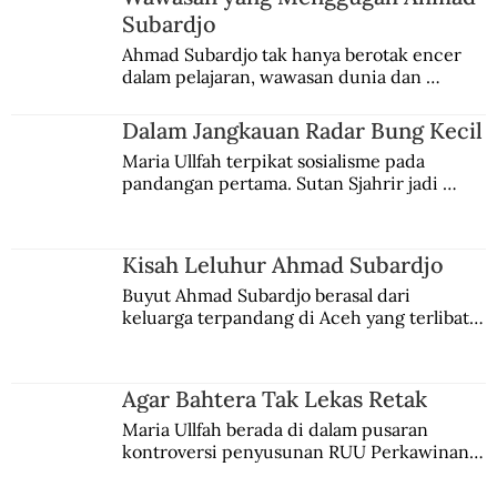
Subardjo
Ahmad Subardjo tak hanya berotak encer 
dalam pelajaran, wawasan dunia dan 
kesadaran kebangsaannya tumbuh berkat 
Jules Verne, Multatuli, hingga Sun Yat-sen.
Dalam Jangkauan Radar Bung Kecil
Maria Ullfah terpikat sosialisme pada 
pandangan pertama. Sutan Sjahrir jadi 
comblangnya.
Kisah Leluhur Ahmad Subardjo
Buyut Ahmad Subardjo berasal dari 
keluarga terpandang di Aceh yang terlibat 
persaingan kekuasaan. Dia memilih 
merantau ke Jawa dan menjadi pemuka 
agama Islam. Anaknya mengikuti jejaknya.
Agar Bahtera Tak Lekas Retak
Maria Ullfah berada di dalam pusaran 
kontroversi penyusunan RUU Perkawinan. 
Berbuah manis walau penuh kompromi.