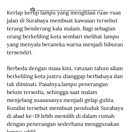
Kerlap kerlip lampu yang menghiasi ruas-ruas 
Lampu penerangan jalan (kanan) di Surabaya sekitar tahun 1900. (Compañia de Manila via KITLV).
jalan di Surabaya membuat kawasan tersebut 
terang benderang kala malam. Bagi sebagian 
orang berkeliling kota sembari melihat lampu 
yang menyala beraneka warna menjadi hiburan 
tersendiri.
Berbeda dengan masa kini, ratusan tahun silam 
berkeliling kota justru dianggap berbahaya dan 
tak diminati. Pasalnya,lampu penerangan 
belum tersedia, sehingga saat malam 
menjelang suasananya menjadi gelap gulita. 
Kondisi tersebut membuat penduduk Surabaya 
di abad ke-19 lebih memilih di dalam rumah 
dengan penerangan sederhana menggunakan 
lampu 
ublik
.