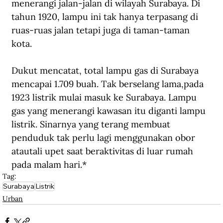
menerangi jalan-jalan di wilayah Surabaya. Di 
tahun 1920, lampu ini tak hanya terpasang di 
ruas-ruas jalan tetapi juga di taman-taman 
kota.
Dukut men
catat, 
total lampu gas di Surabaya 
mencapai 1.709 buah. Tak berselang lama
,
pada 
1923 listrik mulai masuk ke Surabaya. 
L
ampu 
gas yang menerangi kawasan itu diganti lampu 
listrik. Sinarnya yang terang membuat 
penduduk tak perlu lagi menggunakan obor 
atau
tali 
u
pet saat beraktivitas di luar rumah 
pada 
malam hari.
*
Tag:
Surabaya
Listrik
Urban