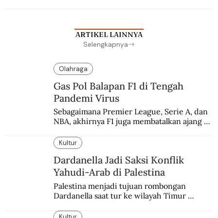
ARTIKEL LAINNYA
Selengkapnya
Olahraga
Gas Pol Balapan F1 di Tengah
Pandemi Virus
Sebagaimana Premier League, Serie A, dan 
NBA, akhirnya F1 juga membatalkan ajang 
balapannya. Menghindari pengalaman 
enam dekade lampau.
Kultur
Dardanella Jadi Saksi Konflik
Yahudi-Arab di Palestina
Palestina menjadi tujuan rombongan 
Dardanella saat tur ke wilayah Timur 
Tengah. Di sana mereka menjadi saksi 
ketegangan antara orang Yahudi dan 
Kultur