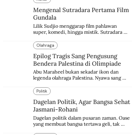
penduduk Arab.
Mengenal Sutradara Pertama Film
Gundala
Lilik Sudjio menggarap film pahlawan 
super, komedi, hingga mistik. Sutradara 
terbaik yang kurang dilirik.
Olahraga
Epilog Tragis Sang Pengusung
Bendera Palestina di Olimpiade
Abu Maraheel bukan sekadar ikon dan 
legenda olahraga Palestina. Nyawa sang 
Olimpian tak tertolong setelah Israel 
memblokade Rafah.
Politik
Dagelan Politik, Agar Bangsa Sehat
Jasmani-Rohani
Dagelan politik dalam pusaran zaman. Oase 
yang membuat bangsa tertawa geli, tak 
melulu nyeri.