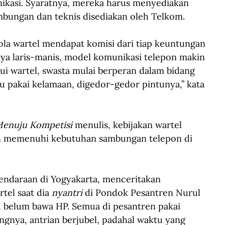
ikasi. Syaratnya, mereka harus menyediakan 
ambungan dan teknis disediakan oleh Telkom.
ola wartel mendapat komisi dari tiap keuntungan 
nya laris-manis, model komunikasi telepon makin 
lui wartel, swasta mulai berperan dalam bidang 
lau pakai kelamaan, digedor-gedor pintunya,” kata 
Menuju Kompetisi 
menulis, kebijakan wartel 
an memenuhi kebutuhan sambungan telepon di 
 kendaraan di Yogyakarta, menceritakan 
el saat dia 
nyantri
 di Pondok Pesantren Nurul 
u belum bawa HP. Semua di pesantren pakai 
angnya, antrian berjubel, padahal waktu yang 