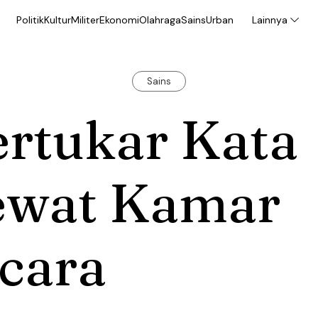
Politik
Kultur
Militer
Ekonomi
Olahraga
Sains
Urban
Lainnya
Sains
ertukar Kata
ewat Kamar
cara