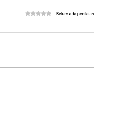
Dinilai 0 dari 5 bintang.
Belum ada penilaian
Mula Lorem Ipsum
gi Radar di
ave