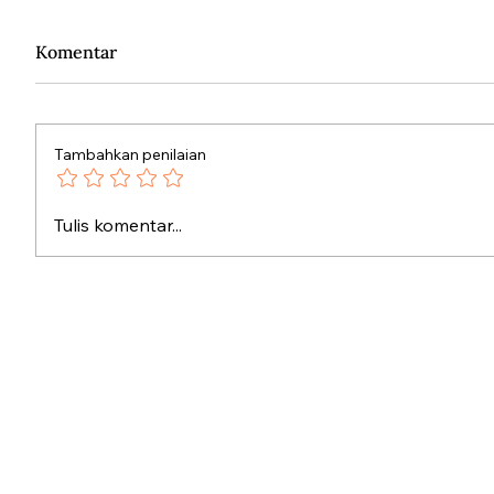
Komentar
Tambahkan penilaian
Mengemas Sejarah Kulkas
Teknolo
Tulis komentar...
Microw