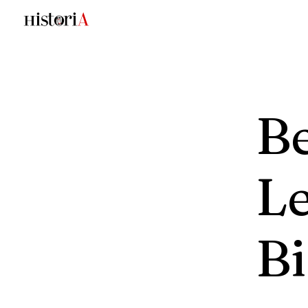
B
L
Bi