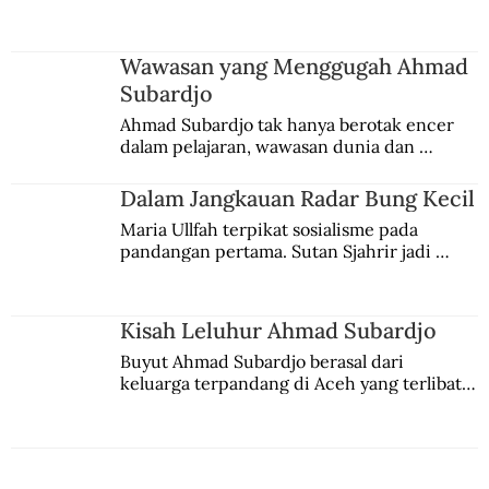
pidato Tjokroaminoto. Dia juga sempat 
menggeluti teosofi.
Wawasan yang Menggugah Ahmad
Subardjo
Ahmad Subardjo tak hanya berotak encer 
dalam pelajaran, wawasan dunia dan 
kesadaran kebangsaannya tumbuh berkat 
Jules Verne, Multatuli, hingga Sun Yat-sen.
Dalam Jangkauan Radar Bung Kecil
Maria Ullfah terpikat sosialisme pada 
pandangan pertama. Sutan Sjahrir jadi 
comblangnya.
Kisah Leluhur Ahmad Subardjo
Buyut Ahmad Subardjo berasal dari 
keluarga terpandang di Aceh yang terlibat 
persaingan kekuasaan. Dia memilih 
merantau ke Jawa dan menjadi pemuka 
agama Islam. Anaknya mengikuti jejaknya.