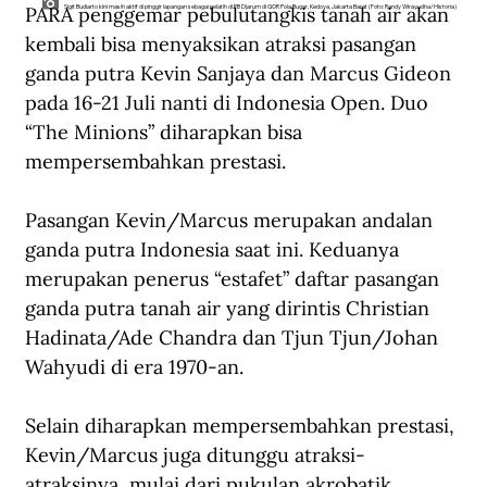
PARA penggemar pebulutangkis tanah air akan 
Sigit Budiarto kini masih aktif di pinggir lapangan sebagai pelatih di PB Djarum di GOR Pola Bugar, Kedoya, Jakarta Barat (Foto: Randy Wirayudha/Historia)
kembali bisa menyaksikan atraksi pasangan 
ganda putra Kevin Sanjaya dan Marcus Gideon 
pada 16-21 Juli nanti di Indonesia Open. Duo 
“The Minions” diharapkan bisa 
mempersembahkan prestasi.
Pasangan Kevin/Marcus merupakan andalan 
ganda putra Indonesia saat ini. Keduanya 
merupakan penerus “estafet” daftar pasangan 
ganda putra tanah air yang dirintis Christian 
Hadinata/Ade Chandra dan Tjun Tjun/Johan 
Wahyudi di era 1970-an.
Selain diharapkan mempersembahkan prestasi, 
Kevin/Marcus juga ditunggu atraksi-
atraksinya, mulai dari pukulan akrobatik 