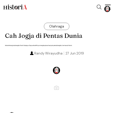
Olahraga
Cah Jogja di Pentas Dunia
Idola bintang bulutangkis Kevin Sanjaya. Gaya atraktifnya menginspirasi banyak pebulutangkis, termasuk Kevin.
Randy Wirayudha
27 Jun 2019