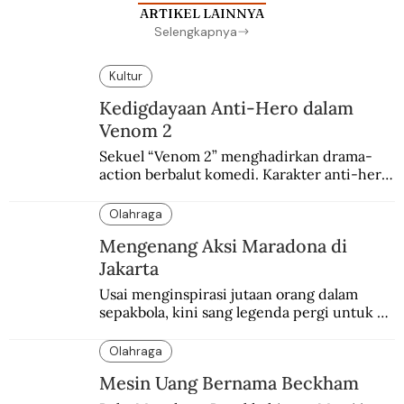
ARTIKEL LAINNYA
Selengkapnya
Kultur
Kedigdayaan Anti-Hero dalam
Venom 2
Sekuel “Venom 2” menghadirkan drama-
action berbalut komedi. Karakter anti-hero 
yang mulanya berasal dari sayembara 
penggemar.
Olahraga
Mengenang Aksi Maradona di
Jakarta
Usai menginspirasi jutaan orang dalam 
sepakbola, kini sang legenda pergi untuk 
selamanya. Jakarta beruntung sempat 
menjadi salah satu kota yang dikunjungi 
Olahraga
Maradona.
Mesin Uang Bernama Beckham