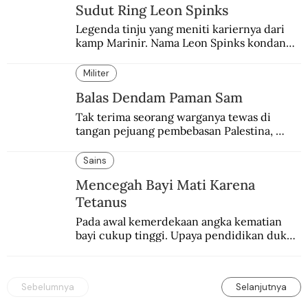
Sudut Ring Leon Spinks
Legenda tinju yang meniti kariernya dari 
kamp Marinir. Nama Leon Spinks kondang 
setelah mencuri gelar dunia milik 
Muhammad Ali.
Militer
Balas Dendam Paman Sam
Tak terima seorang warganya tewas di 
tangan pejuang pembebasan Palestina, 
pemerintahan Ronald Reagan melakukan 
pembalasan.
Sains
Mencegah Bayi Mati Karena
Tetanus
Pada awal kemerdekaan angka kematian 
bayi cukup tinggi. Upaya pendidikan dukun 
pun dilakukan lewat Proyek Serpong.
Sebelumnya
Selanjutnya