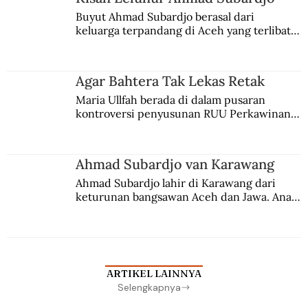
Buyut Ahmad Subardjo berasal dari 
keluarga terpandang di Aceh yang terlibat 
persaingan kekuasaan. Dia memilih 
merantau ke Jawa dan menjadi pemuka 
agama Islam. Anaknya mengikuti jejaknya.
Agar Bahtera Tak Lekas Retak
Maria Ullfah berada di dalam pusaran 
kontroversi penyusunan RUU Perkawinan. 
Berbuah manis walau penuh kompromi.
Ahmad Subardjo van Karawang
Ahmad Subardjo lahir di Karawang dari 
keturunan bangsawan Aceh dan Jawa. Anak 
kesayangan mantri polisi ini pindah ke 
Batavia untuk melanjutkan pendidikan di 
sekolah Belanda.
ARTIKEL LAINNYA
Selengkapnya