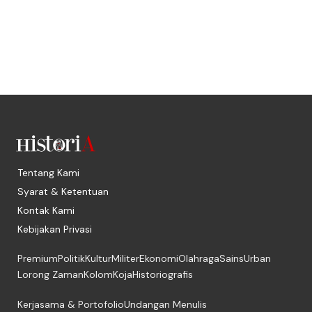
Tentang Kami
Syarat & Ketentuan
Kontak Kami
Kebijakan Privasi
Premium
Politik
Kultur
Militer
Ekonomi
Olahraga
Sains
Urban
Lorong Zaman
Kolom
Koja
Historiografis
Kerjasama & Portofolio
Undangan Menulis