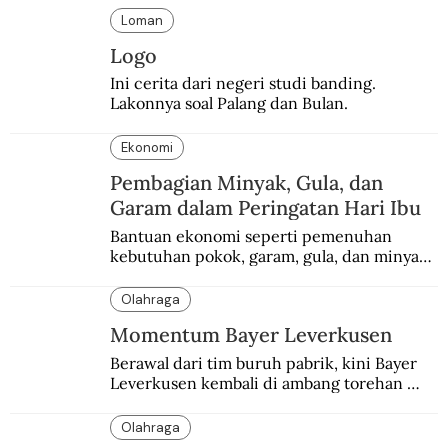
Loman
Logo
Ini cerita dari negeri studi banding. 
Lakonnya soal Palang dan Bulan.
Ekonomi
Pembagian Minyak, Gula, dan
Garam dalam Peringatan Hari Ibu
Bantuan ekonomi seperti pemenuhan 
kebutuhan pokok, garam, gula, dan minyak 
menjadi salah satu perhatian dalam 
peringatan Hari Ibu.
Olahraga
Momentum Bayer Leverkusen
Berawal dari tim buruh pabrik, kini Bayer 
Leverkusen kembali di ambang torehan 
“treble”. Sempat diejek dengan julukan 
“Neverkusen”.
Olahraga