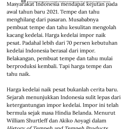
Masyarakat Indonesia mendapat kejutan pada 
Produk kedelai kalengan buatan Lembaga Ilmu Pengetahuan Indonesia pada 1980-an. (Hendaru Tri Hanggoro/Historia.id).
awal tahun baru 2021. Tempe dan tahu 
menghilang dari pasaran. Musababnya 
pembuat tempe dan tahu kesulitan mengolah 
kacang kedelai. Harga kedelai impor naik 
pesat. Padahal lebih dari 70 persen kebutuhan 
kedelai Indonesia berasal dari impor. 
Belakangan, pembuat tempe dan tahu mulai 
berproduksi kembali. Tapi harga tempe dan 
tahu naik.
Harga kedelai naik pesat bukanlah cerita baru. 
Sejarah menunjukkan Indonesia sulit lepas dari 
ketergantungan impor kedelai. Impor ini telah 
bermula sejak masa Hindia Belanda. Menurut 
William Shurtleff dan Akiko Aoyagi dalam 
History of Tempeh and Tempeh Products 