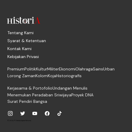
Tentang Kami
Syarat & Ketentuan
Kontak Kami
Kebijakan Privasi
Premium
Politik
Kultur
Militer
Ekonomi
Olahraga
Sains
Urban
Lorong Zaman
Kolom
Koja
Historiografis
Kerjasama & Portofolio
Undangan Menulis
Menemukan Peradaban Sriwijaya
Proyek DNA
Surat Pendiri Bangsa
© 2026, PT. Media Digital Historia.