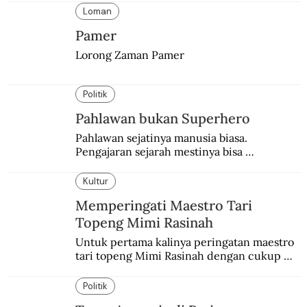
kampung lebih awal.
Loman
Pamer
Lorong Zaman Pamer
Politik
Pahlawan bukan Superhero
Pahlawan sejatinya manusia biasa. 
Pengajaran sejarah mestinya bisa 
menghadirkan sosok humanisnya.
Kultur
Memperingati Maestro Tari
Topeng Mimi Rasinah
Untuk pertama kalinya peringatan maestro 
tari topeng Mimi Rasinah dengan cukup 
besar. Melibatkan seniman nasional dan 
internasional.
Politik