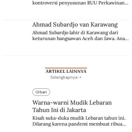
kontroversi penyusunan RUU Perkawinan. 
Berbuah manis walau penuh kompromi.
Ahmad Subardjo van Karawang
Ahmad Subardjo lahir di Karawang dari 
keturunan bangsawan Aceh dan Jawa. Anak 
kesayangan mantri polisi ini pindah ke 
Batavia untuk melanjutkan pendidikan di 
sekolah Belanda.
ARTIKEL LAINNYA
Selengkapnya
Urban
Warna-warni Mudik Lebaran
Tahun Ini di Jakarta
Kisah suka-duka mudik Lebaran tahun ini. 
Dilarang karena pandemi membuat ribuan 
orang berbondong-bondong pulang 