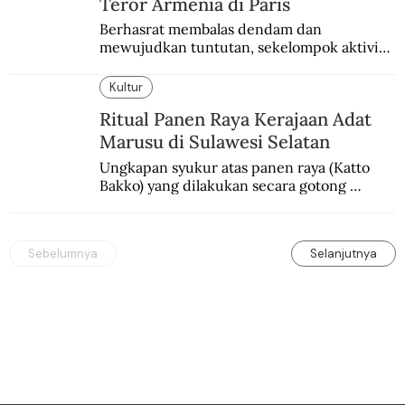
Teror Armenia di Paris
Berhasrat membalas dendam dan 
mewujudkan tuntutan, sekelompok aktivis 
garis keras Armenia mengebom bandara di 
Paris.
Kultur
Ritual Panen Raya Kerajaan Adat
Marusu di Sulawesi Selatan
Ungkapan syukur atas panen raya (Katto 
Bakko) yang dilakukan secara gotong 
royong.
Sebelumnya
Selanjutnya