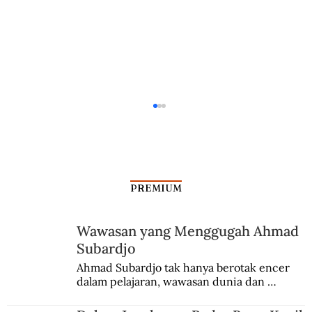
PREMIUM
Wawasan yang Menggugah Ahmad
Subardjo
Rebutan Gagasan dan Hak di Jalan M.H.
Ahmad Subardjo tak hanya berotak encer 
dalam pelajaran, wawasan dunia dan 
Thamrin
kesadaran kebangsaannya tumbuh berkat 
Jules Verne, Multatuli, hingga Sun Yat-sen.