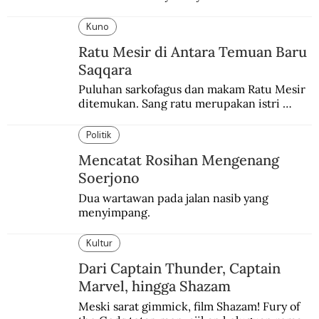
keringat para budak.
Kuno
Ratu Mesir di Antara Temuan Baru
Saqqara
Puluhan sarkofagus dan makam Ratu Mesir 
ditemukan. Sang ratu merupakan istri 
sekaligus putri salah satu firaun yang 
sebelumnya keberadaannya tak pernah 
Politik
diketahui.
Mencatat Rosihan Mengenang
Soerjono
Dua wartawan pada jalan nasib yang 
menyimpang.
Kultur
Dari Captain Thunder, Captain
Marvel, hingga Shazam
Meski sarat gimmick, film Shazam! Fury of 