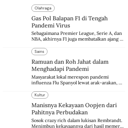
Olahraga
Gas Pol Balapan F1 di Tengah
Pandemi Virus
Sebagaimana Premier League, Serie A, dan 
NBA, akhirnya F1 juga membatalkan ajang 
balapannya. Menghindari pengalaman 
enam dekade lampau.
Sains
Ramuan dan Roh Jahat dalam
Menghadapi Pandemi
Masyarakat lokal merespon pandemi 
influenza Flu Spanyol lewat arak-arakan, 
sesajen, dan ramuan jamu tradisional.
Kultur
Manisnya Kekayaan Oopjen dari
Pahitnya Perbudakan
Sosok crazy rich dalam lukisan Rembrandt. 
Menimbun kekayaannya dari hasil memeras 