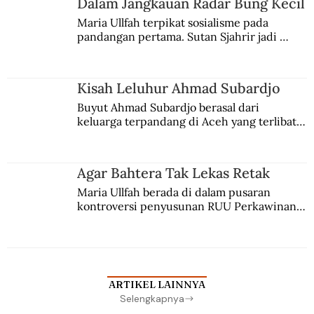
Dalam Jangkauan Radar Bung Kecil
Maria Ullfah terpikat sosialisme pada 
pandangan pertama. Sutan Sjahrir jadi 
comblangnya.
Kisah Leluhur Ahmad Subardjo
Buyut Ahmad Subardjo berasal dari 
keluarga terpandang di Aceh yang terlibat 
persaingan kekuasaan. Dia memilih 
merantau ke Jawa dan menjadi pemuka 
agama Islam. Anaknya mengikuti jejaknya.
Agar Bahtera Tak Lekas Retak
Maria Ullfah berada di dalam pusaran 
kontroversi penyusunan RUU Perkawinan. 
Berbuah manis walau penuh kompromi.
ARTIKEL LAINNYA
Selengkapnya