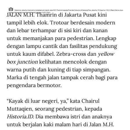
Gubernur Jakarta, Soemarno menjelaskan maket Jalan M.H. Thamrin kepada Presiden Sukarno di Gedung Pola, Jakarta, 15 Agustus 1962. (Repro Karya Jaya
JALAN M.H. Thamrin di Jakarta Pusat kini 
Kenang-Kenangan Lima Kepala Daerah Jakarta 1945-1966).
tampil lebih elok. Trotoar berdesain modern 
dan lebar terhampar di sisi kiri dan kanan 
untuk memanjakan para pedestrian. Lengkap 
dengan lampu cantik dan fasilitas pendukung 
untuk kaum difabel. Zebra-cross dan 
yellow 
box junction
 kelihatan mencolok dengan 
warna putih dan kuning di tiap simpangan. 
Marka di tengah jalan tampak cerah bagi para 
pengendara bermotor.
“Kayak di luar negeri, ya,” kata Chairul 
Muttaqien, seorang pedestrian, kepada 
Historia.ID
. Dia membawa istri dan anaknya 
untuk berjalan kaki malam hari di Jalan M.H. 